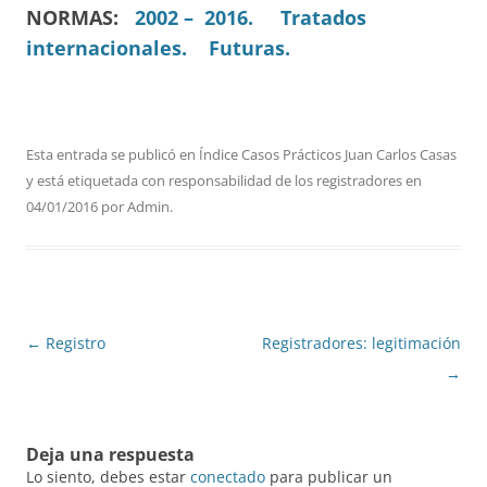
NORMAS:
2002 – 2016.
Tratados
internacionales.
Futuras.
Esta entrada se publicó en
Índice Casos Prácticos Juan Carlos Casas
y está etiquetada con
responsabilidad de los registradores
en
04/01/2016
por
Admin
.
Navegación
←
Registro
Registradores: legitimación
de
→
entradas
Deja una respuesta
Lo siento, debes estar
conectado
para publicar un