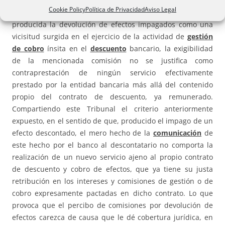
marco de las operaciones bancarias de descuento surgidas
Cookie Policy
Política de Privacidad
Aviso Legal
en el desarrollo de las referidas relaciones contractuales,
producida la devolución de efectos impagados como una
vicisitud surgida en el ejercicio de la actividad de
gestión
de cobro
ínsita en el
descuento
bancario, la exigibilidad
de la mencionada comisión no se justifica como
contraprestación de ningún servicio efectivamente
prestado por la entidad bancaria más allá del contenido
propio del contrato de descuento, ya remunerado.
Compartiendo este Tribunal el criterio anteriormente
expuesto, en el sentido de que, producido el impago de un
efecto descontado, el mero hecho de la
comunicación
de
este hecho por el banco al descontatario no comporta la
realización de un nuevo servicio ajeno al propio contrato
de descuento y cobro de efectos, que ya tiene su justa
retribución en los intereses y comisiones de gestión o de
cobro expresamente pactadas en dicho contrato. Lo que
provoca que el percibo de comisiones por devolución de
efectos carezca de causa que le dé cobertura jurídica, en