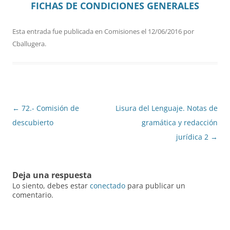
FICHAS DE CONDICIONES GENERALES
Esta entrada fue publicada en
Comisiones
el
12/06/2016
por
Cballugera
.
Navegación
←
72.- Comisión de
Lisura del Lenguaje. Notas de
de
descubierto
gramática y redacción
entradas
jurídica 2
→
Deja una respuesta
Lo siento, debes estar
conectado
para publicar un
comentario.