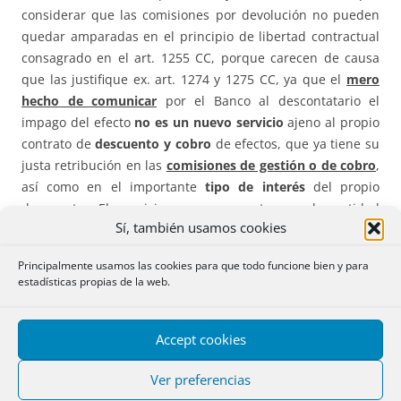
considerar que las comisiones por devolución no pueden
quedar amparadas en el principio de libertad contractual
consagrado en el art. 1255 CC, porque carecen de causa
que las justifique ex. art. 1274 y 1275 CC, ya que el
mero
hecho de comunicar
por el Banco al descontatario el
impago del efecto
no es un nuevo servicio
ajeno al propio
contrato de
descuento y cobro
de efectos, que ya tiene su
justa retribución en las
comisiones de gestión o de cobro
,
así como en el importante
tipo de interés
del propio
descuento.
El servicio que se presta por la entidad
Sí, también usamos cookies
bancaria es el de la
presentación al cobro
de efectos, y ese
ya ha sido remunerado
, sin que la simple
operación
Principalmente usamos las cookies para que todo funcione bien y para
material de
devolverlo
suponga un nuevo servicio, ya que
estadísticas propias de la web.
forma
parte integrante de la
gestión de cobro
.
– “aunque el contrato firmado entre la entidad actora y
Accept cookies
Banesto, en la cláusula sexta está pactado el cobro
Ver preferencias
comisiones por devolución de efectos impagados, en el