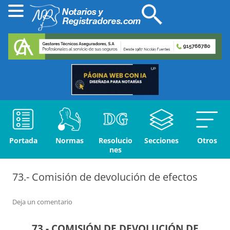
Portada
Normas
Resolucio
Secciones
Otros
nes
73.- Comisión de devolución de efectos
Deja un comentario
73.- COMISIÓN DE DEVOLUCIÓN DE