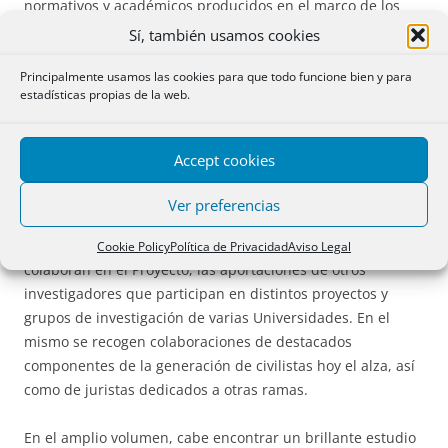
normativos y académicos producidos en el marco de los
procesos de armonización y actualización del Derecho de
Sí, también usamos cookies
contratos, tanto a nivel nacional como europeo e
Principalmente usamos las cookies para que todo funcione bien y para
internacional.
estadísticas propias de la web.
La ideade este volumen nace en el seno de las reflexiones
del Proyecto de investigación I+D+i titulado
Formación del
Accept cookies
contrato: desde la negociación a la perfección del contrato
(DER 2011-23056, Ministerio de Ciencia e Innovación) que
Ver preferencias
se desarrolla en
la Universidad
de Zaragoza. Suma a los
esfuerzos de varios Profesores y otros profesionales que
Cookie Policy
Política de Privacidad
Aviso Legal
colaboran en el Proyecto, las aportaciones de otros
investigadores que participan en distintos proyectos y
grupos de investigación de varias Universidades. En el
mismo se recogen colaboraciones de destacados
componentes de la generación de civilistas hoy el alza, así
como de juristas dedicados a otras ramas.
En el amplio volumen, cabe encontrar un brillante estudio