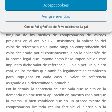
Accept cookies
referencia previsto en la normativa reguladora del catastro
inmobiliario a la fecha del devengo del impuesto; esto es,
Ver preferencias
lo que se ha hecho es aplicar una norma legal sin realizar
comprobación de valor alguno, ello habida cuenta que
Cookie Policy
Política de Privacidad
Aviso Legal
para determinar la base imponible no se ha acudido a
ninguno de los medios de comprobación de valores
previstos en el art. 57 LGT. Insistimos, la aplicación del
valor de referencia no supone ninguna comprobación del
valor declarado por el contribuyente, sino la aplicación de
la norma legal que impone como base imponible de este
impuesto dicho valor de referencia. Ello sin perjuicio, claro
está, de los medios que también legalmente se establecen
para impugnar en cada caso el valor de referencia
asignado a un determinado inmueble.
Por lo demás, la sentencia de esta Sala que se cita en la
demanda no encuentra aplicación en nuestro caso porque
la misma, si bien establece que en un procedimiento de
comprobación limitada resulta factible el ejercicio o la