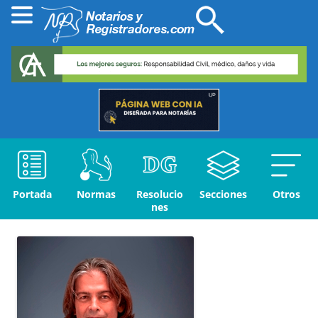
Portada
Normas
Resolucio
Secciones
Otros
nes