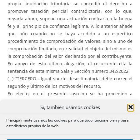
propia liquidación tributaria se concedió el derecho a
promover tasación pericial contradictoria, con lo que,
negarla ahora, supone una actuación contraria a la buena
fe y al principio de confianza legítima. A lo anterior añade
que, aún cuando no se haya acudido a un específico
procedimiento de comprobación de valores, sino a uno de
comprobación limitada, en realidad el objeto del mismo es
la comprobación del valor declarado por el contribuyente.
En apoyo de esta última alegación, el recurrente cita la
sentencia de esta misma Sala y Sección número 342/2022.
(…) “TERCERO.- Igual suerte desestimatoria debe correr el
segundo y último de los motivos del recurso.
En efecto, en el presente caso no se ha procedido a
realizar ninguna comprobación de valores, ni en un
Sí, también usamos cookies
procedimiento específico al efecto ni en el seno del
procedimiento de comprobación limitada seguido. Lo que
Principalmente usamos las cookies para que todo funcione bien y para
se ha hecho es, simple y sencillamente, aplicar lo
estadísticas propias de la web.
prevenido en el apartado 2 del art. 10 TRLITPyAJD, que
determina que el valor del inmuebles será el valor de