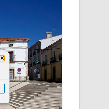
DE INICIO
PREMIO NYR
VORITOS
CONVENCIONES ANUALES
A IRPF
NUEVA ETAPA
AS
POLÍTICA DE PRIVACIDAD
IJUELAS
AVISO LEGAL
POTECA
REPORTAR INCIDENCIA
PERES
LOGOTIPO
CES
ENTREVISTAS
SONRISA
ENVÍA CORREO
CANALES DE VÍDEO