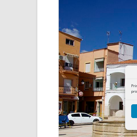
ENRIQUECIDAS
TITULARES 
NO DESESPERES
CAT
A MANO
SUCESIONES 
FUTURAS NORMAS
GEORREFE
ALQUILE
TRI
LH Y C
¿SABIA
FRANCI
BÚSQUED
Pri
pro