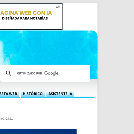
ESTA WEB
HISTÓRICO
ASISTENTE IA
A DGRN
QUÉ OFRECEMOS
 NIF
IDEARIO WEB
rídicas.
.
 LABORAL
QUIÉNES SOMOS
ÁBILES
HISTORIA