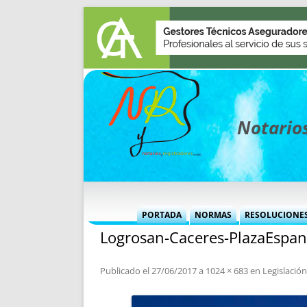
Notarios
PORTADA
NORMAS
RESOLUCIONE
Logrosan-Caceres-PlazaEspa
MÁS USADAS (CUADRO)
INFORMES 
INFORMES MENSUALES
VOCES P
Publicado el
27/06/2017
a
1024 × 683
en
Legislación
MÁS DESTACADAS
VOCES M
TITULARES DESDE 2002
TITULARES