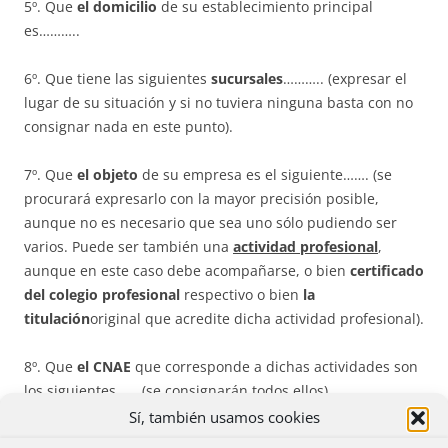
5º. Que
el domicilio
de su establecimiento principal
es………..
6º. Que tiene las siguientes
sucursales
……….. (expresar el
lugar de su situación y si no tuviera ninguna basta con no
consignar nada en este punto).
7º. Que
el objeto
de su empresa es el siguiente……. (se
procurará expresarlo con la mayor precisión posible,
aunque no es necesario que sea uno sólo pudiendo ser
varios. Puede ser también una
actividad profesional
,
aunque en este caso debe acompañarse, o bien
certificado
del colegio profesional
respectivo o bien
la
titulación
original que acredite dicha actividad profesional).
8º. Que
el CNAE
que corresponde a dichas actividades son
los siguientes…….(se consignarán todos ellos).
Sí, también usamos cookies
9º. Que la
fecha de comienzo
de su actividad fue la