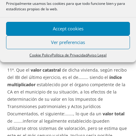
Principalmente usamos las cookies para que todo funcione bien y para
siguiente: ………
estadísticas propias de la web.
10º. Que
el inmueble
que como
vivienda habitual
debe
quedar exento de responsabilidad en los términos de la
Accept cookies
Ley 14/2013 es el siguiente:……. (se describirá la vivienda,
consignando su título de adquisición y los
datos
Ver preferencias
registrales
de la misma. No es necesario consignar estado
Cookie Policy
Política de Privacidad
Aviso Legal
de cargas).
11ª. Que el
valor catastral
de dicha vivienda, según recibo
del IBI del último ejercicio, es el de……… siendo el
índice
multiplicador
establecido por el órgano competente de la
CA en el municipio de su situación, a los efectos de la
determinación de su valor en los Impuestos de
Transmisiones patrimoniales y Actos Jurídicos
Documentados, el siguiente:……., lo que da un
valor total
de ……..inferior al legalmente establecido (pueden
utilizarse otros sistemas de valoración, pero se estima que
este es el más seguro y viable. Incluso sería posible