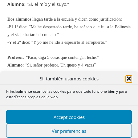
Alumno:
“Si, el mío y el suyo.”
Dos alumnos
llegan tarde a la escuela y dicen como justificación:
-El 1º dice: “Me he despertado tarde, he soñado que fui a la Polinesia
y el viaje ha tardado mucho.”
-Y el 2º dice: “Y yo me he ido a esperarlo al aeropuerto.”
Profesor:
“Paco, diga 5 cosas que contengan leche.”
Alumno:
“Si, señor profesor. Un queso y 4 vacas”
Sí, también usamos cookies
Profesor preguntando
en un examen oral a un alumno de
Derecho :”¿Que es un fraude?”
Principalmente usamos las cookies para que todo funcione bien y para
Contesta el alumno:
“Un fraude es lo que está haciendo
estadísticas propias de la web.
usted.”
El profesor indignado:
” ¿Cómo es eso?”
Accept cookies
Dice el alumno:
“Según el código penal, comete fraude
todo aquél que se aprovecha de la ignorancia del otro para
Ver preferencias
perjudicarlo.»