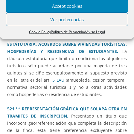
REANUDACIÓN DE TRACTO.
La excepcionalidad del
Accept cookies
expediente de dominio para reanudar el tracto
interrumpido a favor del promotor exige un escrupuloso
Ver preferencias
respeto y cumplimiento de los trámites previstos.
Cookie Policy
Política de Privacidad
Aviso Legal
520.** PROPIEDAD HORIZONTAL. MODIFICACIÓN
ESTATUTARIA. ACUERDOS SOBRE VIVIENDAS TURÍSTICAS,
HOSPEDERÍAS Y RESIDENCIAS DE ESTUDIANTES.
La
cláusula estatutaria que limita o condiciona los alquileres
turísticos sólo puede acordarse por una mayoría de tres
quintos si se ciñe escrupulosamente al supuesto previsto
en la letra e) del art.
5 LAU
(amueblada, cesión temporal,
normativa sectorial turística…) y no a otras actividades
como hospederías o residencia de estudiantes.
521.** REPRESENTACIÓN GRÁFICA QUE SOLAPA OTRA EN
TRÁMITES DE INSCRIPCIÓN.
Presentado un título que
incorpora georreferenciación que completa la descripción
de la finca, esta tiene preferencia excluyente sobre