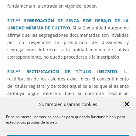
fundamentan la entrada en vigor del poder.
517.** SEGREGACIÓN DE FINCA POR DEBAJO DE LA
UNIDAD MÍNIMA DE CULTIVO.
Si la Comunidad Autónoma
afirma que las segregaciones documentadas son inválidas
por no respetarse la prohibición de divisiones y
segregaciones inferiores a la unidad mínima de cultivo
correspondiente, no puede procederse a la inscripción.
518.** RECTIFICACIÓN DE TÍTULO INSCRITO.
La
rectificación de los asientos exige, bien el consentimiento
del titular registral y de todos aquellos a los que el asiento
atribuya algún derecho, bien la oportuna resolución
judicial recaída en juicio declarativo entablado contra
Sí, también usamos cookies
todos aquellos a quienes el asiento que se trate de
rectificar conceda algún derecho.
Principalmente usamos las cookies para que todo funcione bien y para
estadísticas propias de la web.
519.* EXPEDIENTE JUDICIAL DE DOMINIO PARA LA