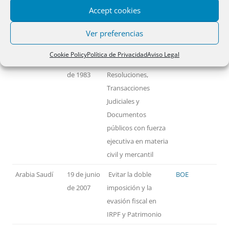
Accept cookies
PAÍSES
FECHA
MATERIA
TEXTO
Ver preferencias
Alemania
14 de
Reconocimiento y
BOE
Cookie Policy
Política de Privacidad
Aviso Legal
noviembre
ejecución de
de 1983
Resoluciones,
Transacciones
Judiciales y
Documentos
públicos con fuerza
ejecutiva en materia
civil y mercantil
Arabia Saudí
19 de junio
Evitar la doble
BOE
de 2007
imposición y la
evasión fiscal en
IRPF y Patrimonio