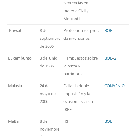
Sentencias en
materia Civil y
Mercantil
Kuwait
8 de
Protección recíproca
BOE
septiembre
de inversiones.
de 2005
Luxemburgo
3 de junio
Impuestos sobre
BOE
–
2
de 1986
la renta y
patrimonio.
Malasia
24 de
Evitar la doble
CONVENIO
mayo de
imposición y la
2006
evasión fiscal en
IRPF
Malta
8 de
IRPF
BOE
noviembre