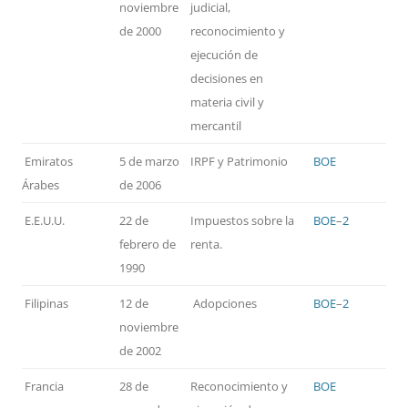
noviembre
judicial,
de 2000
reconocimiento y
ejecución de
decisiones en
materia civil y
mercantil
Emiratos
5 de marzo
IRPF y Patrimonio
BOE
Árabes
de 2006
E.E.U.U.
22 de
Impuestos sobre la
BOE
–
2
febrero de
renta.
1990
Filipinas
12 de
Adopciones
BOE
–
2
noviembre
de 2002
Francia
28 de
Reconocimiento y
BOE