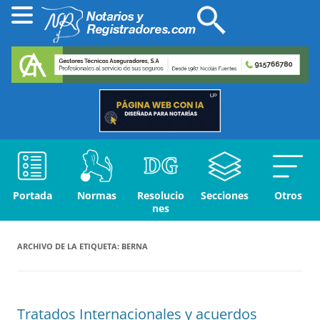
Portada
Normas
Resolucio
Secciones
Otros
nes
ARCHIVO DE LA ETIQUETA:
BERNA
Tratados Internacionales y acuerdos