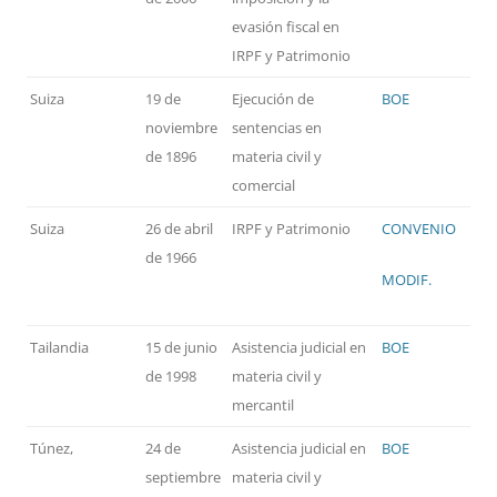
evasión fiscal en
IRPF y Patrimonio
Suiza
19 de
Ejecución de
BOE
noviembre
sentencias en
de 1896
materia civil y
comercial
Suiza
26 de abril
IRPF y Patrimonio
CONVENIO
de 1966
MODIF.
Tailandia
15 de junio
Asistencia judicial en
BOE
de 1998
materia civil y
mercantil
Túnez,
24 de
Asistencia judicial en
BOE
septiembre
materia civil y