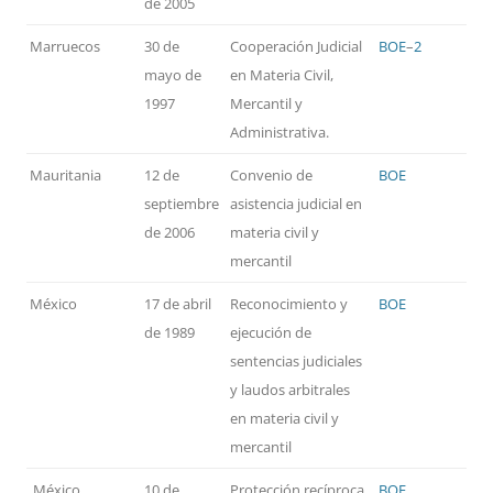
de 2005
Marruecos
30 de
Cooperación Judicial
BOE
–
2
mayo de
en Materia Civil,
1997
Mercantil y
Administrativa.
Mauritania
12 de
Convenio de
BOE
septiembre
asistencia judicial en
de 2006
materia civil y
mercantil
México
17 de abril
Reconocimiento y
BOE
de 1989
ejecución de
sentencias judiciales
y laudos arbitrales
en materia civil y
mercantil
México
10 de
Protección recíproca
BOE