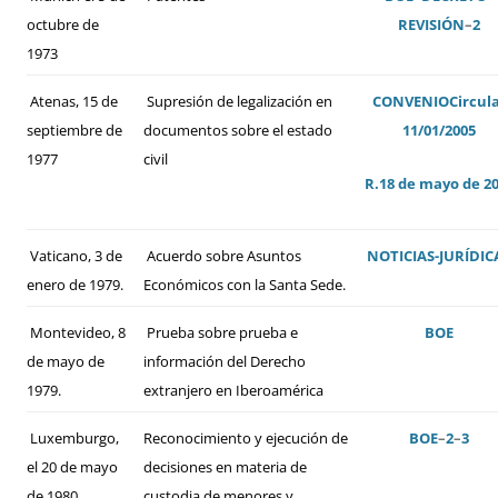
octubre de
REVISIÓN
–
2
1973
Atenas, 15 de
Supresión de legalización en
CONVENIO
Circul
septiembre de
documentos sobre el estado
11/01/2005
1977
civil
R.18 de mayo de 2
Vaticano, 3 de
Acuerdo sobre Asuntos
NOTICIAS-JURÍDIC
enero de 1979.
Económicos con la Santa Sede.
Montevideo, 8
Prueba sobre prueba e
BOE
de mayo de
información del Derecho
1979.
extranjero en Iberoamérica
Luxemburgo,
Reconocimiento y ejecución de
BOE
–
2
–
3
el 20 de mayo
decisiones en materia de
de 1980
custodia de menores y