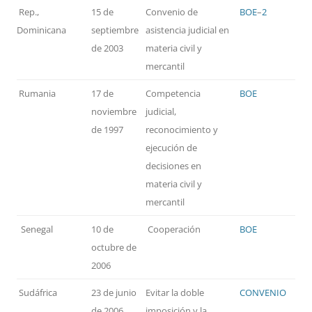
Rep.,
15 de
Convenio de
BOE
–
2
Dominicana
septiembre
asistencia judicial en
de 2003
materia civil y
mercantil
Rumania
17 de
Competencia
BOE
noviembre
judicial,
de 1997
reconocimiento y
ejecución de
decisiones en
materia civil y
mercantil
Senegal
10 de
Cooperación
BOE
octubre de
2006
Sudáfrica
23 de junio
Evitar la doble
CONVENIO
de 2006
imposición y la