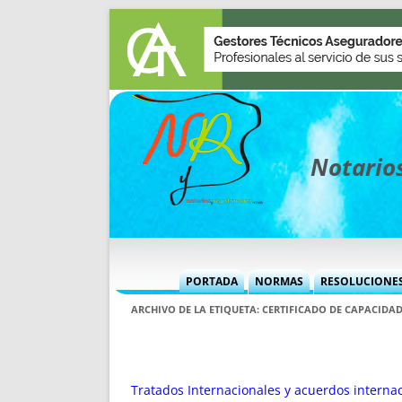
Notarios
PORTADA
NORMAS
RESOLUCIONE
MÁS USADAS (CUADRO)
INFORMES 
ARCHIVO DE LA ETIQUETA:
CERTIFICADO DE CAPACIDA
INFORMES MENSUALES
VOCES P
MÁS DESTACADAS
VOCES M
TITULARES DESDE 2002
TITULARES
Tratados Internacionales y acuerdos internac