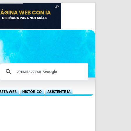
ESTA WEB
HISTÓRICO
ASISTENTE IA
A DGRN
QUÉ OFRECEMOS
 NIF
IDEARIO WEB
 LABORAL
QUIÉNES SOMOS
ÁBILES
HISTORIA