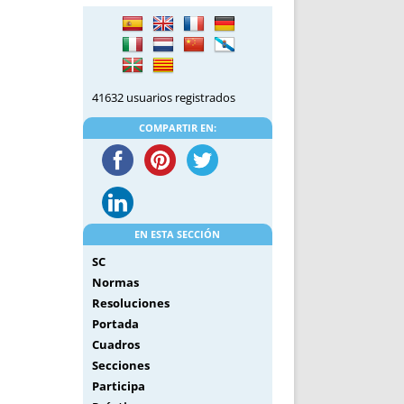
DE INICIO
PREMIO NYR
VORITOS
CONVENCIONES ANUALES
A IRPF
NUEVA ETAPA
AS
POLÍTICA DE PRIVACIDAD
41632 usuarios registrados
IJUELAS
AVISO LEGAL
POTECA
REPORTAR INCIDENCIA
COMPARTIR EN:
PERES
LOGOTIPO
CES
ENTREVISTAS
SONRISA
ENVÍA CORREO
EN ESTA SECCIÓN
CANALES DE VÍDEO
SC
Normas
Resoluciones
Portada
Cuadros
Secciones
Participa