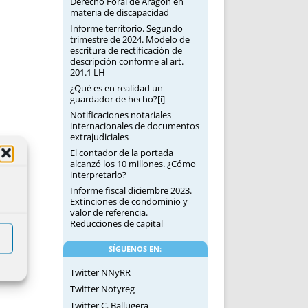
Derecho Foral de Aragón en
materia de discapacidad
Informe territorio. Segundo
trimestre de 2024. Modelo de
escritura de rectificación de
descripción conforme al art.
201.1 LH
¿Qué es en realidad un
guardador de hecho?[i]
Notificaciones notariales
internacionales de documentos
extrajudiciales
El contador de la portada
alcanzó los 10 millones. ¿Cómo
interpretarlo?
Informe fiscal diciembre 2023.
Extinciones de condominio y
valor de referencia.
Reducciones de capital
SÍGUENOS EN:
Twitter NNyRR
Twitter Notyreg
Twitter C. Ballugera