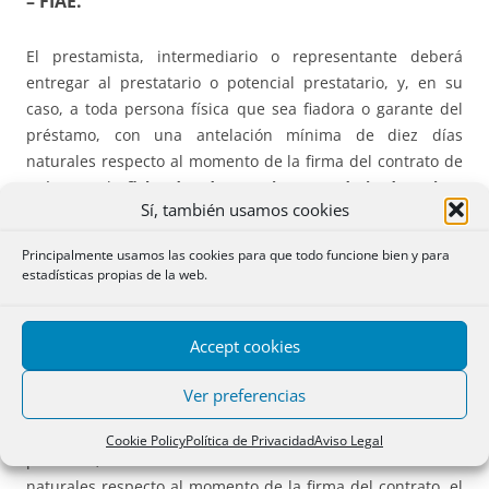
– FIAE.
El prestamista, intermediario o representante deberá
entregar al prestatario o potencial prestatario, y, en su
caso, a toda persona física que sea fiadora o garante del
préstamo, con una antelación mínima de diez días
naturales respecto al momento de la firma del contrato de
préstamo, la
ficha de advertencias estandarizadas (FiAE)
Sí, también usamos cookies
que figura en el anexo II. Art. 22 (antes dedicado a la
FIPER). Este apartado entra en vigor el 29 de julio de 2019.
Principalmente usamos las cookies para que todo funcione bien y para
estadísticas propias de la web.
– Documento a entregar en préstamos a interés
variable.
Accept cookies
El prestamista, intermediario o representante deberá
Ver preferencias
entregar al prestatario o potencial prestatario, y, en su
caso, a toda persona física que sea fiadora o garante del
Cookie Policy
Política de Privacidad
Aviso Legal
préstamo, con una antelación mínima de diez días
naturales respecto al momento de la firma del contrato, el