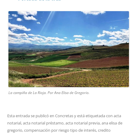
La campiña de La Rioja. Por Ana Elisa de Gregorio.
Esta entrada se publicó en
Concretas
y está etiquetada con
acta
notarial
,
acta notarial préstamo
,
acta notarial previa
,
ana elisa de
gregorio
,
compensación por riesgo tipo de interés
,
credito