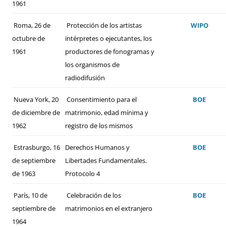
1961
Roma, 26 de
Protección de los artistas
WIPO
octubre de
intérpretes o ejecutantes, los
1961
productores de fonogramas y
los organismos de
radiodifusión
Nueva York, 20
Consentimiento para el
BOE
de diciembre de
matrimonio, edad mínima y
1962
registro de los mismos
Estrasburgo, 16
Derechos Humanos y
BOE
de septiembre
Libertades Fundamentales.
de 1963
Protocolo 4
París, 10 de
Celebración de los
BOE
septiembre de
matrimonios en el extranjero
1964