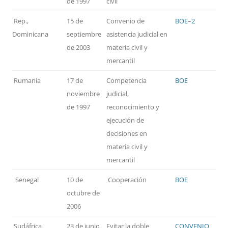
de 1997
civil
Rep.,
15 de
Convenio de
BOE
–
2
Dominicana
septiembre
asistencia judicial en
de 2003
materia civil y
mercantil
Rumania
17 de
Competencia
BOE
noviembre
judicial,
de 1997
reconocimiento y
ejecución de
decisiones en
materia civil y
mercantil
Senegal
10 de
Cooperación
BOE
octubre de
2006
Sudáfrica
23 de junio
Evitar la doble
CONVENIO