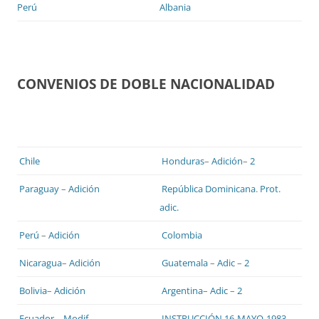
Perú
Albania
CONVENIOS DE DOBLE NACIONALIDAD
Chile
Honduras
–
Adición
–
2
Paraguay
–
Adición
República Dominicana
.
Prot.
adic.
Perú
–
Adición
Colombia
Nicaragua
–
Adición
Guatemala
–
Adic
–
2
Bolivia
–
Adición
Argentina
–
Adic
–
2
Ecuador
–
Modif
.
INSTRUCCIÓN 16-MAYO-1983