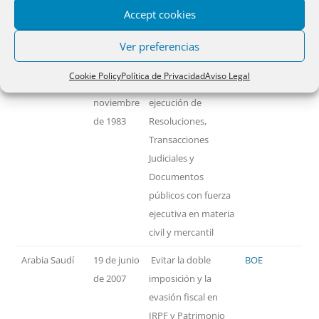
FIRMADOS POR ESPAÑA
Accept cookies
Ver preferencias
PAÍSES
FECHA
MATERIA
TEXTO
Cookie Policy
Política de Privacidad
Aviso Legal
Alemania
14 de
Reconocimiento y
BOE
noviembre
ejecución de
de 1983
Resoluciones,
Transacciones
Judiciales y
Documentos
públicos con fuerza
ejecutiva en materia
civil y mercantil
Arabia Saudí
19 de junio
Evitar la doble
BOE
de 2007
imposición y la
evasión fiscal en
IRPF y Patrimonio