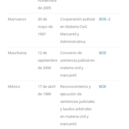
noviembre
de 2005
Marruecos
30 de
Cooperación Judicial
BOE
–
2
mayo de
en Materia Civil,
1997
Mercantil y
Administrativa.
Mauritania
12 de
Convenio de
BOE
septiembre
asistencia judicial en
de 2006
materia civil y
mercantil
México
17 de abril
Reconocimiento y
BOE
de 1989
ejecución de
sentencias judiciales
y laudos arbitrales
en materia civil y
mercantil