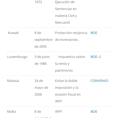
1973
Ejecución de
Sentencias en
materia Civil y
Mercantil
Kuwait
8 de
Protección recíproca
BOE
septiembre
de inversiones.
de 2005
Luxemburgo
3 de junio
Impuestos sobre
BOE
–
2
de 1986
la renta y
patrimonio.
Malasia
24 de
Evitar la doble
CONVENIO
mayo de
imposición y la
2006
evasión fiscal en
IRPF
Malta
8 de
IRPF
BOE