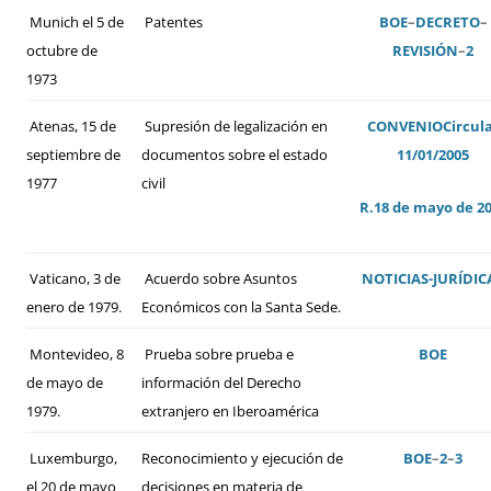
Munich el 5 de
Patentes
BOE
–
DECRETO
–
octubre de
REVISIÓN
–
2
1973
Atenas, 15 de
Supresión de legalización en
CONVENIO
Circul
septiembre de
documentos sobre el estado
11/01/2005
1977
civil
R.18 de mayo de 2
Vaticano, 3 de
Acuerdo sobre Asuntos
NOTICIAS-JURÍDIC
enero de 1979.
Económicos con la Santa Sede.
Montevideo, 8
Prueba sobre prueba e
BOE
de mayo de
información del Derecho
1979.
extranjero en Iberoamérica
Luxemburgo,
Reconocimiento y ejecución de
BOE
–
2
–
3
el 20 de mayo
decisiones en materia de