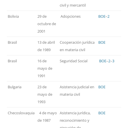
civil y mercantil
Bolivia
29 de
Adopciones
BOE
–
2
octubre de
2001
Brasil
13 de abril
Cooperación jurídica
BOE
de 1989
en materia civil
Brasil
16 de
Seguridad Social
BOE
–
2
–
3
mayo de
1991
Bulgaria
23 de
Asistencia judicial en
BOE
mayo de
materia civil
1993
Checoslovaquia
4 de mayo
Asistencia jurídica,
BOE
de 1987
reconocimiento y
ejecución de