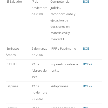
El Salvador
7 de
Competencia
BOE
noviembre
judicial,
de 2000
reconocimiento y
ejecución de
decisiones en
materia civil y
mercantil
Emiratos
5 de marzo
IRPF y Patrimonio
BOE
Árabes
de 2006
E.E.U.U.
22 de
Impuestos sobre la
BOE
–
2
febrero de
renta.
1990
Filipinas
12 de
Adopciones
BOE
–
2
noviembre
de 2002