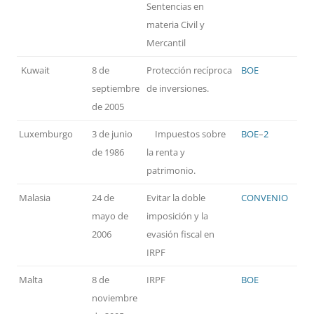
Sentencias en
materia Civil y
Mercantil
Kuwait
8 de
Protección recíproca
BOE
septiembre
de inversiones.
de 2005
Luxemburgo
3 de junio
Impuestos sobre
BOE
–
2
de 1986
la renta y
patrimonio.
Malasia
24 de
Evitar la doble
CONVENIO
mayo de
imposición y la
2006
evasión fiscal en
IRPF
Malta
8 de
IRPF
BOE
noviembre