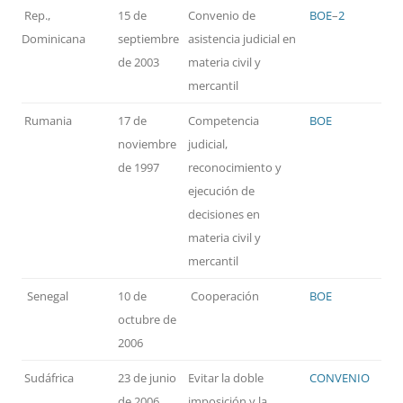
Rep.,
15 de
Convenio de
BOE
–
2
Dominicana
septiembre
asistencia judicial en
de 2003
materia civil y
mercantil
Rumania
17 de
Competencia
BOE
noviembre
judicial,
de 1997
reconocimiento y
ejecución de
decisiones en
materia civil y
mercantil
Senegal
10 de
Cooperación
BOE
octubre de
2006
Sudáfrica
23 de junio
Evitar la doble
CONVENIO
de 2006
imposición y la