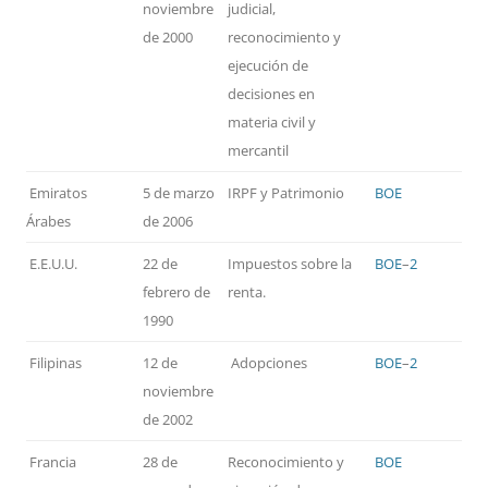
noviembre
judicial,
de 2000
reconocimiento y
ejecución de
decisiones en
materia civil y
mercantil
Emiratos
5 de marzo
IRPF y Patrimonio
BOE
Árabes
de 2006
E.E.U.U.
22 de
Impuestos sobre la
BOE
–
2
febrero de
renta.
1990
Filipinas
12 de
Adopciones
BOE
–
2
noviembre
de 2002
Francia
28 de
Reconocimiento y
BOE