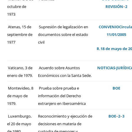
octubre de
REVISIÓN
–
2
1973
Atenas, 15 de
Supresión de legalización en
CONVENIO
Circul
septiembre de
documentos sobre el estado
11/01/2005
1977
civil
R.18 de mayo de 2
Vaticano, 3 de
Acuerdo sobre Asuntos
NOTICIAS-JURÍDIC
enero de 1979.
Económicos con la Santa Sede.
Montevideo, 8
Prueba sobre prueba e
BOE
de mayo de
información del Derecho
1979.
extranjero en Iberoamérica
Luxemburgo,
Reconocimiento y ejecución de
BOE
–
2
–
3
el 20 de mayo
decisiones en materia de
de 1980
custodia de menores y