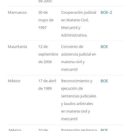
de 2005
Marruecos
30 de
Cooperación Judicial
BOE
–
2
mayo de
en Materia Civil,
1997
Mercantil y
Administrativa.
Mauritania
12 de
Convenio de
BOE
septiembre
asistencia judicial en
de 2006
materia civil y
mercantil
México
17 de abril
Reconocimiento y
BOE
de 1989
ejecución de
sentencias judiciales
y laudos arbitrales
en materia civil y
mercantil
México
10 de
Protección recíproca
BOE