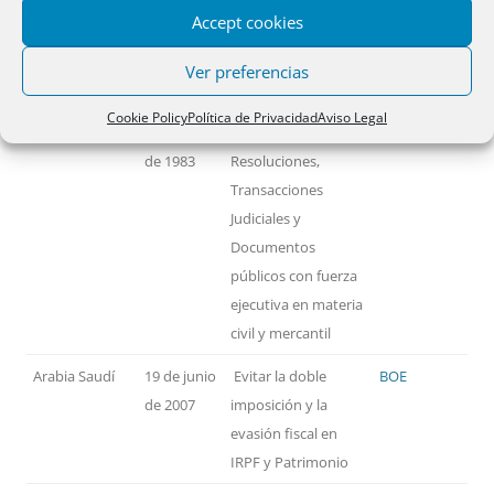
Accept cookies
PAÍSES
FECHA
MATERIA
TEXTO
Ver preferencias
Alemania
14 de
Reconocimiento y
BOE
Cookie Policy
Política de Privacidad
Aviso Legal
noviembre
ejecución de
de 1983
Resoluciones,
Transacciones
Judiciales y
Documentos
públicos con fuerza
ejecutiva en materia
civil y mercantil
Arabia Saudí
19 de junio
Evitar la doble
BOE
de 2007
imposición y la
evasión fiscal en
IRPF y Patrimonio