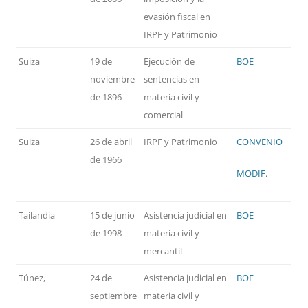
evasión fiscal en
IRPF y Patrimonio
Suiza
19 de
Ejecución de
BOE
noviembre
sentencias en
de 1896
materia civil y
comercial
Suiza
26 de abril
IRPF y Patrimonio
CONVENIO
de 1966
MODIF.
Tailandia
15 de junio
Asistencia judicial en
BOE
de 1998
materia civil y
mercantil
Túnez,
24 de
Asistencia judicial en
BOE
septiembre
materia civil y