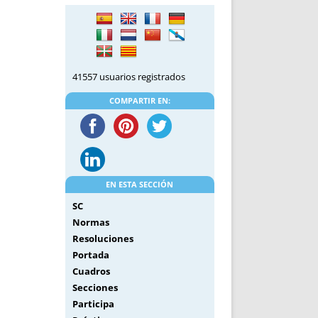
DE INICIO
PREMIO NYR
VORITOS
CONVENCIONES ANUALES
A IRPF
NUEVA ETAPA
AS
POLÍTICA DE PRIVACIDAD
41557 usuarios registrados
IJUELAS
AVISO LEGAL
POTECA
REPORTAR INCIDENCIA
COMPARTIR EN:
PERES
LOGOTIPO
CES
ENTREVISTAS
SONRISA
ENVÍA CORREO
EN ESTA SECCIÓN
CANALES DE VÍDEO
SC
Normas
Resoluciones
Portada
Cuadros
Secciones
Participa