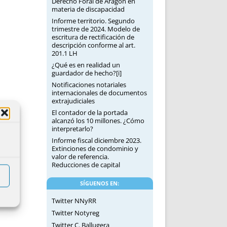
Derecho Foral de Aragón en
materia de discapacidad
Informe territorio. Segundo
trimestre de 2024. Modelo de
escritura de rectificación de
descripción conforme al art.
201.1 LH
¿Qué es en realidad un
guardador de hecho?[i]
Notificaciones notariales
internacionales de documentos
extrajudiciales
El contador de la portada
alcanzó los 10 millones. ¿Cómo
interpretarlo?
Informe fiscal diciembre 2023.
Extinciones de condominio y
valor de referencia.
Reducciones de capital
SÍGUENOS EN:
Twitter NNyRR
Twitter Notyreg
Twitter C. Ballugera