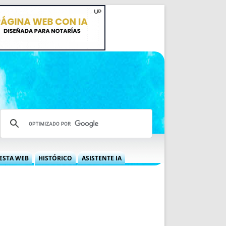
ESTA WEB
HISTÓRICO
ASISTENTE IA
A DGRN
QUÉ OFRECEMOS
 NIF
IDEARIO WEB
 LABORAL
QUIÉNES SOMOS
ÁBILES
HISTORIA