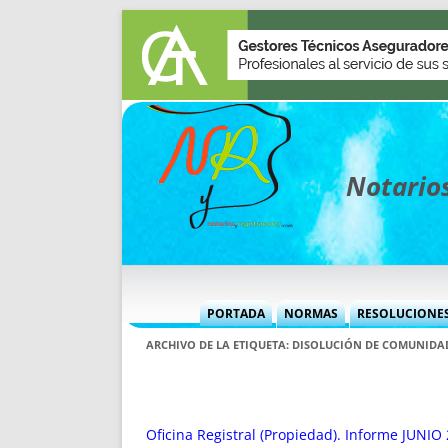
Notarios
PORTADA
NORMAS
RESOLUCIONE
MÁS USADAS (CUADRO)
INFORMES 
ARCHIVO DE LA ETIQUETA:
DISOLUCIÓN DE COMUNIDA
INFORMES MENSUALES
VOCES P
MÁS DESTACADAS
VOCES M
TITULARES DESDE 2002
TITULARES
Oficina Registral (Propiedad). Informe JUNIO