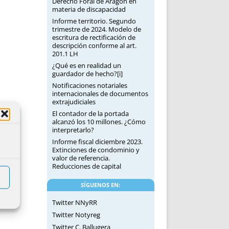
Derecho Foral de Aragón en
materia de discapacidad
Informe territorio. Segundo
trimestre de 2024. Modelo de
escritura de rectificación de
descripción conforme al art.
201.1 LH
¿Qué es en realidad un
guardador de hecho?[i]
Notificaciones notariales
internacionales de documentos
extrajudiciales
El contador de la portada
alcanzó los 10 millones. ¿Cómo
interpretarlo?
Informe fiscal diciembre 2023.
Extinciones de condominio y
valor de referencia.
Reducciones de capital
SÍGUENOS EN:
Twitter NNyRR
Twitter Notyreg
Twitter C. Ballugera