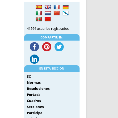
DE INICIO
PREMIO NYR
VORITOS
CONVENCIONES ANUALES
A IRPF
NUEVA ETAPA
AS
POLÍTICA DE PRIVACIDAD
41564 usuarios registrados
IJUELAS
AVISO LEGAL
POTECA
REPORTAR INCIDENCIA
COMPARTIR EN:
PERES
LOGOTIPO
CES
ENTREVISTAS
SONRISA
ENVÍA CORREO
EN ESTA SECCIÓN
CANALES DE VÍDEO
SC
Normas
Resoluciones
Portada
Cuadros
Secciones
Participa