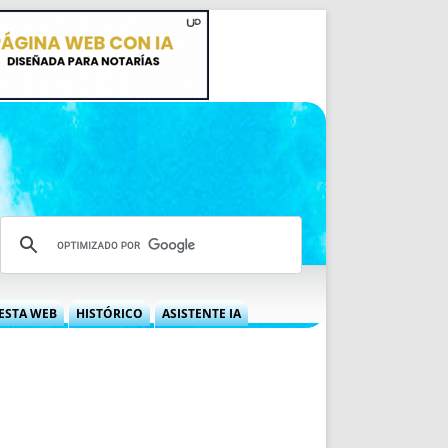
ESTA WEB
HISTÓRICO
ASISTENTE IA
A DGRN
QUÉ OFRECEMOS
 NIF
IDEARIO WEB
 LABORAL
QUIÉNES SOMOS
ÁBILES
HISTORIA