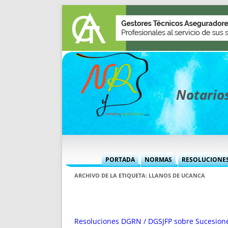
Notarios
PORTADA
NORMAS
RESOLUCIONE
MÁS USADAS (CUADRO)
INFORMES 
ARCHIVO DE LA ETIQUETA:
LLANOS DE UCANCA
INFORMES MENSUALES
VOCES P
MÁS DESTACADAS
VOCES M
TITULARES DESDE 2002
TITULARES
Resoluciones DGRN / DGSJFP sobre Sucesion