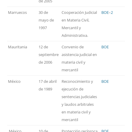
de 2005
Marruecos
30 de
Cooperación Judicial
BOE
–
2
mayo de
en Materia Civil,
1997
Mercantil y
Administrativa.
Mauritania
12 de
Convenio de
BOE
septiembre
asistencia judicial en
de 2006
materia civil y
mercantil
México
17 de abril
Reconocimiento y
BOE
de 1989
ejecución de
sentencias judiciales
y laudos arbitrales
en materia civil y
mercantil
México
10 de
Protección recíproca
BOE