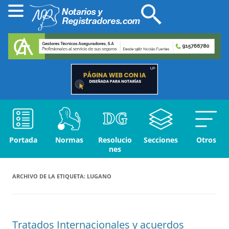
Portada
Normas
Resolucio
Secciones
Otros
nes
ARCHIVO DE LA ETIQUETA:
LUGANO
Tratados Internacionales y acuerdos