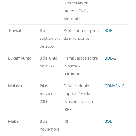
Sentencias en
materia Civil y
Mercantil
Kuwait
8 de
Protección recíproca
BOE
septiembre
de inversiones.
de 2005
Luxemburgo
3 de junio
Impuestos sobre
BOE
–
2
de 1986
la renta y
patrimonio.
Malasia
24 de
Evitar la doble
CONVENIO
mayo de
imposición y la
2006
evasión fiscal en
IRPF
Malta
8 de
IRPF
BOE
noviembre