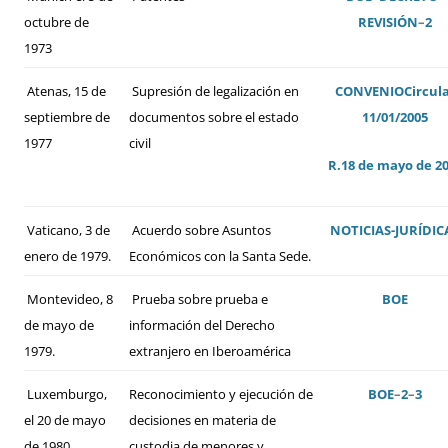
octubre de
REVISIÓN
–
2
1973
Atenas, 15 de
Supresión de legalización en
CONVENIO
Circul
septiembre de
documentos sobre el estado
11/01/2005
1977
civil
R.18 de mayo de 2
Vaticano, 3 de
Acuerdo sobre Asuntos
NOTICIAS-JURÍDIC
enero de 1979.
Económicos con la Santa Sede.
Montevideo, 8
Prueba sobre prueba e
BOE
de mayo de
información del Derecho
1979.
extranjero en Iberoamérica
Luxemburgo,
Reconocimiento y ejecución de
BOE
–
2
–
3
el 20 de mayo
decisiones en materia de
de 1980
custodia de menores y