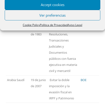
Accept cookies
PAÍSES
FECHA
MATERIA
TEXTO
Ver preferencias
Alemania
14 de
Reconocimiento y
BOE
Cookie Policy
Política de Privacidad
Aviso Legal
noviembre
ejecución de
de 1983
Resoluciones,
Transacciones
Judiciales y
Documentos
públicos con fuerza
ejecutiva en materia
civil y mercantil
Arabia Saudí
19 de junio
Evitar la doble
BOE
de 2007
imposición y la
evasión fiscal en
IRPF y Patrimonio