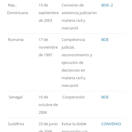
Rep.,
15 de
Convenio de
BOE
–
2
Dominicana
septiembre
asistencia judicial en
de 2003
materia civil y
mercantil
Rumania
17 de
Competencia
BOE
noviembre
judicial,
de 1997
reconocimiento y
ejecución de
decisiones en
materia civil y
mercantil
Senegal
10 de
Cooperación
BOE
octubre de
2006
Sudáfrica
23 de junio
Evitar la doble
CONVENIO
de 2006
imposición y la