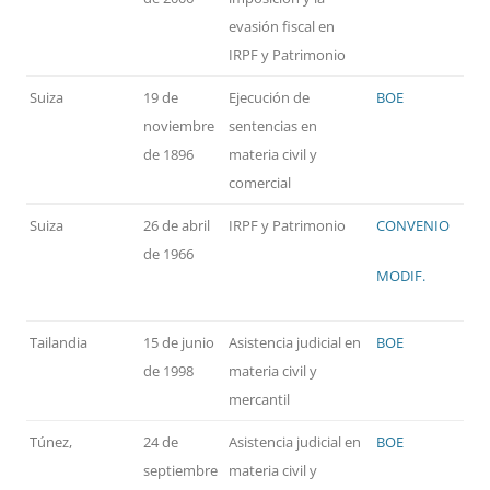
evasión fiscal en
IRPF y Patrimonio
Suiza
19 de
Ejecución de
BOE
noviembre
sentencias en
de 1896
materia civil y
comercial
Suiza
26 de abril
IRPF y Patrimonio
CONVENIO
de 1966
MODIF.
Tailandia
15 de junio
Asistencia judicial en
BOE
de 1998
materia civil y
mercantil
Túnez,
24 de
Asistencia judicial en
BOE
septiembre
materia civil y