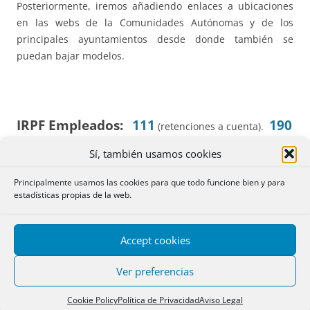
Posteriormente, iremos añadiendo enlaces a ubicaciones
en las webs de la Comunidades Autónomas y de los
principales ayuntamientos desde donde también se
puedan bajar modelos.
IRPF Empleados:
111
190
(retenciones a cuenta).
Todos
(resumen anual). declaración de datos.
.
Sí, también usamos cookies
Principalmente usamos las cookies para que todo funcione bien y para
IRPF Profesionales y empresarios:
130
(pago
estadísticas propias de la web.
131
trimestral estimación directa).
(est. objetiva).
Todos.
Accept cookies
IVA:
303
390
(pago trimestral).
(resumen anual).
Ver preferencias
Todos
.
Cookie Policy
Política de Privacidad
Aviso Legal