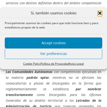
servicios con destino definitivo dentro del ámbito competencial
del Ministerio de Justicia, bien sea en el Registro Civil Central o
Sí, también usamos cookies
en los Registros Civiles Exclusivos allá donde los hubiere, o
dentro de este mismo ámbito competencial tenga asignadas
Principalmente usamos las cookies para que todo funcione bien y para
funciones de Registro Civil en las oficinas judiciales con
estadísticas propias de la web.
adscripción de Registro Civil,
pasarán a desempeñar las
funciones de Encargados del Registro Civil,
Accept cookies
compatibilizándolas con las propias del cargo de Letrado de la
Administración de Justicia de la oficina judicial a la que
Ver preferencias
hubiere estado adscrito el Registro Civil a la entrada en vigor
de esta Ley
.
Cookie Policy
Política de Privacidad
Aviso Legal
Las Comunidades Autónomas
con competencias ejecutivas en
la materia
podrán optar
, mientras no se efectúen las
convocatorias a plazas de Encargados en la forma que
reglamentariamente se establezca,
por nombrar
transitoriamente
como Encargados para las Oficinas
Generales de su ámbito territorial a los
Letrados de la
Administración de Justicia
que tuvieran asignadas las