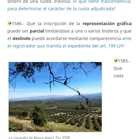
dinero de una cuota indivisa,
lo que tiene trascendencia,
para determinar el carácter de la cuota adjudicada?
1586.- Que la inscripción de la
representación gráfica
puede ser
parcial
limitándose a uno o varios linderos y que
el
deslinde
puede acordarse mediante comparecencia
ante
el registrador que tramita el expediente del art. 199 LH?
1585.-
Que
cada
La campiña de Baeza (Jaén). Por JFME.