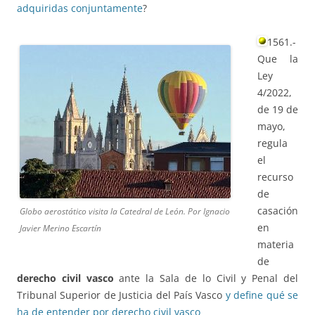
adquiridas conjuntamente
?
1561.-
Que la
Ley
4/2022,
de 19 de
mayo,
regula
el
recurso
de
casación
Globo aerostático visita la Catedral de León. Por Ignacio
en
Javier Merino Escartín
materia
de
derecho civil vasco
ante la Sala de lo Civil y Penal del
Tribunal Superior de Justicia del País Vasco
y define qué se
ha de entender por derecho civil vasco