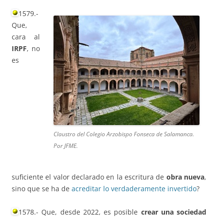
1579.-
Que,
cara al
IRPF
, no
es
Claustro del Colegio Arzobispo Fonseca de Salamanca.
Por JFME.
suficiente el valor declarado en la escritura de
obra nueva
,
sino que se ha de
acreditar lo verdaderamente invertido
?
1578.- Que, desde 2022, es posible
crear una sociedad