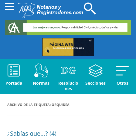
Portada
Normas
Resolucio
Secciones
Otros
nes
ARCHIVO DE LA ETIQUETA:
ORQUIDEA
¿Sabías que…? (4)