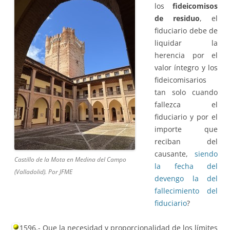
los
fideicomisos
de residuo
, el
fiduciario debe de
liquidar la
herencia por el
valor íntegro y los
fideicomisarios
tan solo cuando
fallezca el
fiduciario y por el
importe que
reciban del
causante,
siendo
Castillo de la Mota en Medina del Campo
la fecha del
(Valladolid). Por JFME
devengo la del
fallecimiento del
fiduciario
?
1596.- Que la necesidad y proporcionalidad de los límites