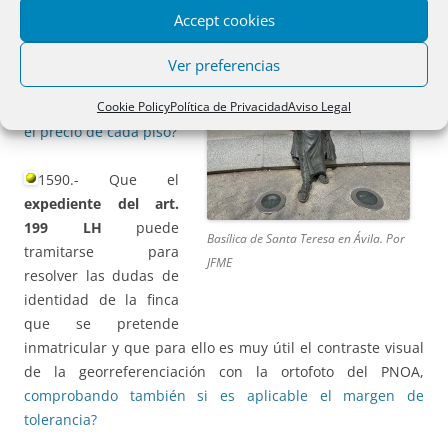
arrendadas en un
Accept cookies
edificio, aunque forme
parte de una
Ver preferencias
operación más amplia
Cookie Policy
Política de Privacidad
Aviso Legal
y esté individualizado
el precio de cada piso?
1590.- Que el
expediente del art.
199 LH
puede
Basílica de Santa Teresa en Ávila. Por
tramitarse para
JFME
resolver las dudas de
identidad de la finca
que se pretende
inmatricular y que para ello es muy útil el contraste visual
de la georreferenciación con la ortofoto del PNOA,
comprobando también si es aplicable el margen de
tolerancia?