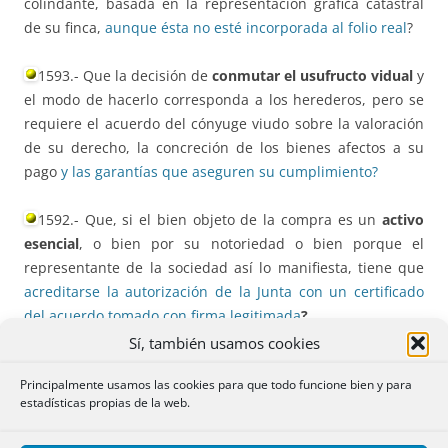
colindante, basada en la representación gráfica catastral
de su finca,
aunque ésta no esté incorporada al folio real
?
1593.- Que la decisión de
conmutar el usufructo vidual
y
el modo de hacerlo corresponda a los herederos, pero se
requiere el acuerdo del cónyuge viudo sobre la valoración
de su derecho, la concreción de los bienes afectos a su
pago
y las garantías que aseguren su cumplimiento?
1592.- Que, si el bien objeto de la compra es un
activo
esencial
, o bien por su notoriedad o bien porque el
representante de la sociedad así lo manifiesta, tiene que
acreditarse la autorización de la Junta con un certificado
del acuerdo tomado con firma legitimada
?
Sí, también usamos cookies
1591.- Que no hay
Principalmente usamos las cookies para que todo funcione bien y para
derecho de
retracto
estadísticas propias de la web.
en la venta conjunta
de todas las viviendas