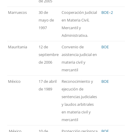
de 2005
Marruecos
30 de
Cooperación Judicial
BOE
–
2
mayo de
en Materia Civil,
1997
Mercantil y
Administrativa.
Mauritania
12 de
Convenio de
BOE
septiembre
asistencia judicial en
de 2006
materia civil y
mercantil
México
17 de abril
Reconocimiento y
BOE
de 1989
ejecución de
sentencias judiciales
y laudos arbitrales
en materia civil y
mercantil
México
10 de
Protección recíproca
BOE