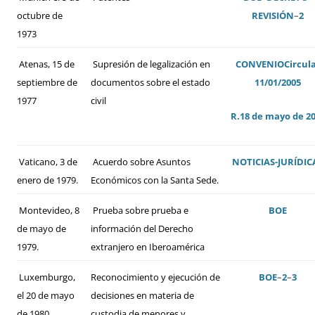
octubre de
REVISIÓN
–
2
1973
Atenas, 15 de
Supresión de legalización en
CONVENIO
Circul
septiembre de
documentos sobre el estado
11/01/2005
1977
civil
R.18 de mayo de 2
Vaticano, 3 de
Acuerdo sobre Asuntos
NOTICIAS-JURÍDIC
enero de 1979.
Económicos con la Santa Sede.
Montevideo, 8
Prueba sobre prueba e
BOE
de mayo de
información del Derecho
1979.
extranjero en Iberoamérica
Luxemburgo,
Reconocimiento y ejecución de
BOE
–
2
–
3
el 20 de mayo
decisiones en materia de
de 1980
custodia de menores y