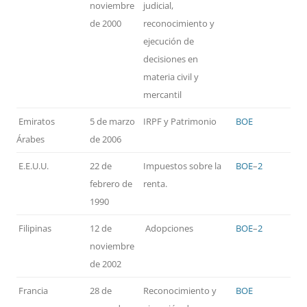
noviembre
judicial,
de 2000
reconocimiento y
ejecución de
decisiones en
materia civil y
mercantil
Emiratos
5 de marzo
IRPF y Patrimonio
BOE
Árabes
de 2006
E.E.U.U.
22 de
Impuestos sobre la
BOE
–
2
febrero de
renta.
1990
Filipinas
12 de
Adopciones
BOE
–
2
noviembre
de 2002
Francia
28 de
Reconocimiento y
BOE