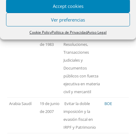
Accept cookies
PAÍSES
FECHA
MATERIA
TEXTO
Ver preferencias
Alemania
14 de
Reconocimiento y
BOE
Cookie Policy
Política de Privacidad
Aviso Legal
noviembre
ejecución de
de 1983
Resoluciones,
Transacciones
Judiciales y
Documentos
públicos con fuerza
ejecutiva en materia
civil y mercantil
Arabia Saudí
19 de junio
Evitar la doble
BOE
de 2007
imposición y la
evasión fiscal en
IRPF y Patrimonio