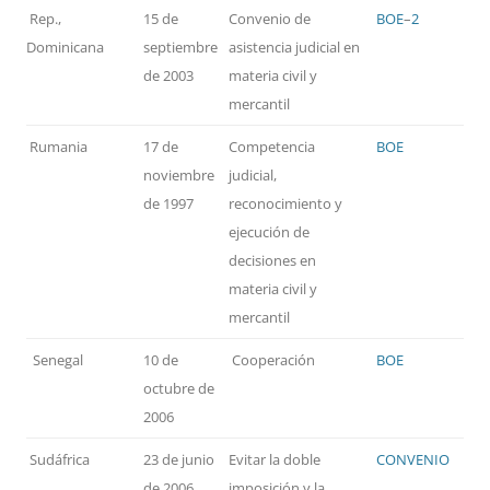
Rep.,
15 de
Convenio de
BOE
–
2
Dominicana
septiembre
asistencia judicial en
de 2003
materia civil y
mercantil
Rumania
17 de
Competencia
BOE
noviembre
judicial,
de 1997
reconocimiento y
ejecución de
decisiones en
materia civil y
mercantil
Senegal
10 de
Cooperación
BOE
octubre de
2006
Sudáfrica
23 de junio
Evitar la doble
CONVENIO
de 2006
imposición y la