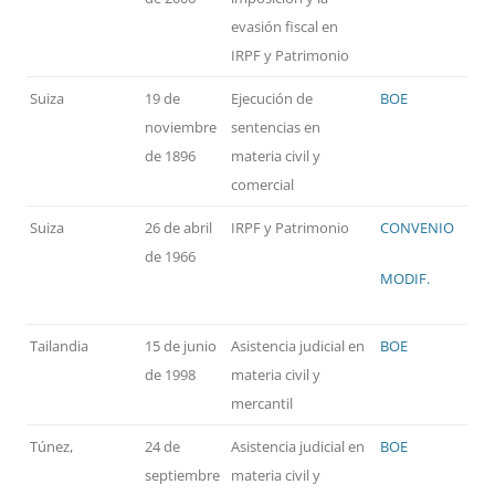
evasión fiscal en
IRPF y Patrimonio
Suiza
19 de
Ejecución de
BOE
noviembre
sentencias en
de 1896
materia civil y
comercial
Suiza
26 de abril
IRPF y Patrimonio
CONVENIO
de 1966
MODIF.
Tailandia
15 de junio
Asistencia judicial en
BOE
de 1998
materia civil y
mercantil
Túnez,
24 de
Asistencia judicial en
BOE
septiembre
materia civil y