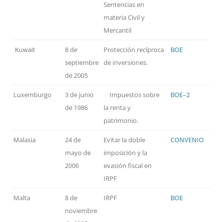
Sentencias en
materia Civil y
Mercantil
Kuwait
8 de
Protección recíproca
BOE
septiembre
de inversiones.
de 2005
Luxemburgo
3 de junio
Impuestos sobre
BOE
–
2
de 1986
la renta y
patrimonio.
Malasia
24 de
Evitar la doble
CONVENIO
mayo de
imposición y la
2006
evasión fiscal en
IRPF
Malta
8 de
IRPF
BOE
noviembre