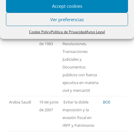
Accept cookies
PAÍSES
FECHA
MATERIA
TEXTO
Ver preferencias
Alemania
14 de
Reconocimiento y
BOE
Cookie Policy
Política de Privacidad
Aviso Legal
noviembre
ejecución de
de 1983
Resoluciones,
Transacciones
Judiciales y
Documentos
públicos con fuerza
ejecutiva en materia
civil y mercantil
Arabia Saudí
19 de junio
Evitar la doble
BOE
de 2007
imposición y la
evasión fiscal en
IRPF y Patrimonio