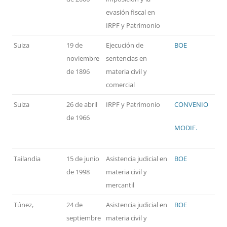
evasión fiscal en
IRPF y Patrimonio
Suiza
19 de
Ejecución de
BOE
noviembre
sentencias en
de 1896
materia civil y
comercial
Suiza
26 de abril
IRPF y Patrimonio
CONVENIO
de 1966
MODIF.
Tailandia
15 de junio
Asistencia judicial en
BOE
de 1998
materia civil y
mercantil
Túnez,
24 de
Asistencia judicial en
BOE
septiembre
materia civil y