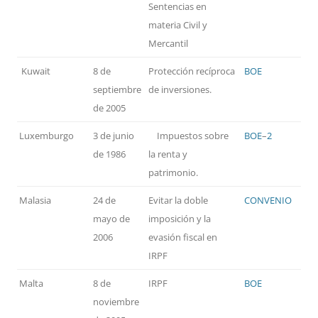
Sentencias en
materia Civil y
Mercantil
Kuwait
8 de
Protección recíproca
BOE
septiembre
de inversiones.
de 2005
Luxemburgo
3 de junio
Impuestos sobre
BOE
–
2
de 1986
la renta y
patrimonio.
Malasia
24 de
Evitar la doble
CONVENIO
mayo de
imposición y la
2006
evasión fiscal en
IRPF
Malta
8 de
IRPF
BOE
noviembre