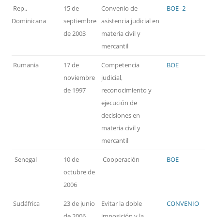
Rep.,
15 de
Convenio de
BOE
–
2
Dominicana
septiembre
asistencia judicial en
de 2003
materia civil y
mercantil
Rumania
17 de
Competencia
BOE
noviembre
judicial,
de 1997
reconocimiento y
ejecución de
decisiones en
materia civil y
mercantil
Senegal
10 de
Cooperación
BOE
octubre de
2006
Sudáfrica
23 de junio
Evitar la doble
CONVENIO
de 2006
imposición y la