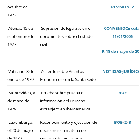
octubre de
REVISIÓN
–
2
1973
Atenas, 15 de
Supresión de legalización en
CONVENIO
Circul
septiembre de
documentos sobre el estado
11/01/2005
1977
civil
R.18 de mayo de 2
Vaticano, 3 de
Acuerdo sobre Asuntos
NOTICIAS-JURÍDIC
enero de 1979.
Económicos con la Santa Sede.
Montevideo, 8
Prueba sobre prueba e
BOE
de mayo de
información del Derecho
1979.
extranjero en Iberoamérica
Luxemburgo,
Reconocimiento y ejecución de
BOE
–
2
–
3
el 20 de mayo
decisiones en materia de
de 1980
custodia de menores y