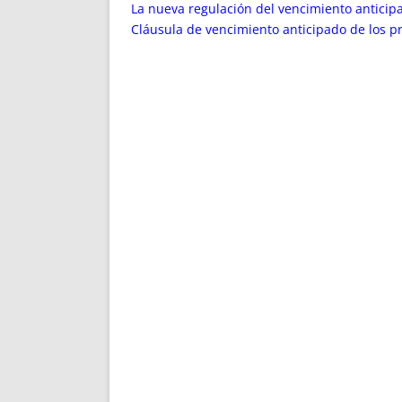
ENRIQUECIDAS
TITULARES 
La nueva regulación del vencimiento anticipa
NO DESESPERES
CAT
Cláusula de vencimiento anticipado de los p
A MANO
SUCESIONES 
FUTURAS NORMAS
GEORREFE
ALQUILE
TRI
LH Y C
¿SABIA
FRANCI
BÚSQUED