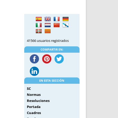
DE INICIO
PREMIO NYR
VORITOS
CONVENCIONES ANUALES
A IRPF
NUEVA ETAPA
AS
POLÍTICA DE PRIVACIDAD
IJUELAS
AVISO LEGAL
POTECA
REPORTAR INCIDENCIA
41566 usuarios registrados
PERES
LOGOTIPO
COMPARTIR EN:
CES
ENTREVISTAS
SONRISA
ENVÍA CORREO
CANALES DE VÍDEO
EN ESTA SECCIÓN
SC
Normas
Resoluciones
Portada
Cuadros