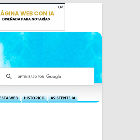
ESTA WEB
HISTÓRICO
ASISTENTE IA
A DGRN
QUÉ OFRECEMOS
 NIF
IDEARIO WEB
 LABORAL
QUIÉNES SOMOS
ÁBILES
HISTORIA