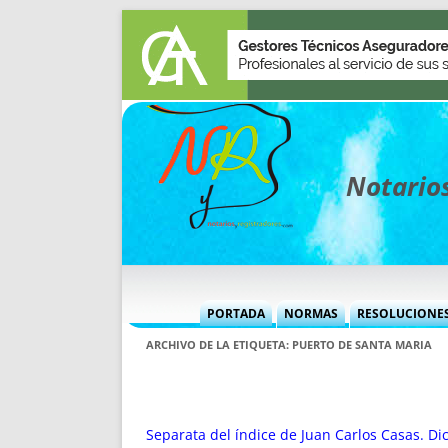
Notarios
PORTADA
NORMAS
RESOLUCIONE
MÁS USADAS (CUADRO)
INFORMES 
ARCHIVO DE LA ETIQUETA:
PUERTO DE SANTA MARIA
INFORMES MENSUALES
VOCES P
MÁS DESTACADAS
VOCES M
TITULARES DESDE 2002
TITULARES
Separata del índice de Juan Carlos Casas. D