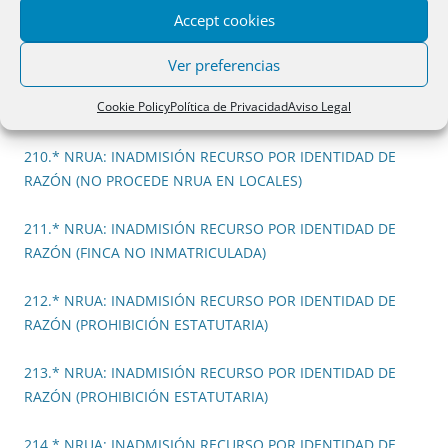
PROCEDIMIENTO JUDICIAL PARA DILUCIDAR SI LA
Accept cookies
ACTIVIDAD ESTÁ PROHIBIDA
Ver preferencias
209.* NRUA: INADMISIÓN RECURSO POR IDENTIDAD DE
Cookie Policy
Política de Privacidad
Aviso Legal
RAZÓN (PROHIBICIÓN ESTATUTARIA)
210.* NRUA: INADMISIÓN RECURSO POR IDENTIDAD DE
RAZÓN (NO PROCEDE NRUA EN LOCALES)
211.* NRUA: INADMISIÓN RECURSO POR IDENTIDAD DE
RAZÓN (FINCA NO INMATRICULADA)
212.* NRUA: INADMISIÓN RECURSO POR IDENTIDAD DE
RAZÓN (PROHIBICIÓN ESTATUTARIA)
213.* NRUA: INADMISIÓN RECURSO POR IDENTIDAD DE
RAZÓN (PROHIBICIÓN ESTATUTARIA)
214.* NRUA: INADMISIÓN RECURSO POR IDENTIDAD DE