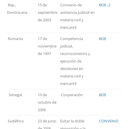
Rep.,
15 de
Convenio de
BOE
–
2
Dominicana
septiembre
asistencia judicial en
de 2003
materia civil y
mercantil
Rumania
17 de
Competencia
BOE
noviembre
judicial,
de 1997
reconocimiento y
ejecución de
decisiones en
materia civil y
mercantil
Senegal
10 de
Cooperación
BOE
octubre de
2006
Sudáfrica
23 de junio
Evitar la doble
CONVENIO
de 2006
imposición y la