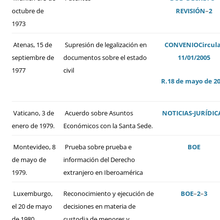
octubre de
REVISIÓN
–
2
1973
Atenas, 15 de
Supresión de legalización en
CONVENIO
Circul
septiembre de
documentos sobre el estado
11/01/2005
1977
civil
R.18 de mayo de 2
Vaticano, 3 de
Acuerdo sobre Asuntos
NOTICIAS-JURÍDIC
enero de 1979.
Económicos con la Santa Sede.
Montevideo, 8
Prueba sobre prueba e
BOE
de mayo de
información del Derecho
1979.
extranjero en Iberoamérica
Luxemburgo,
Reconocimiento y ejecución de
BOE
–
2
–
3
el 20 de mayo
decisiones en materia de
de 1980
custodia de menores y