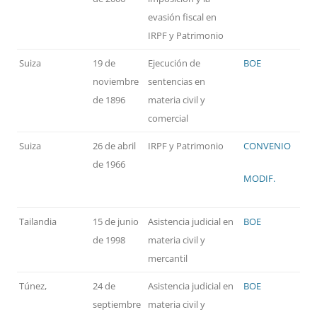
evasión fiscal en
IRPF y Patrimonio
Suiza
19 de
Ejecución de
BOE
noviembre
sentencias en
de 1896
materia civil y
comercial
Suiza
26 de abril
IRPF y Patrimonio
CONVENIO
de 1966
MODIF.
Tailandia
15 de junio
Asistencia judicial en
BOE
de 1998
materia civil y
mercantil
Túnez,
24 de
Asistencia judicial en
BOE
septiembre
materia civil y