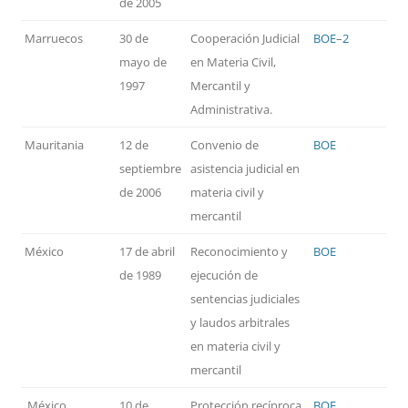
de 2005
Marruecos
30 de
Cooperación Judicial
BOE
–
2
mayo de
en Materia Civil,
1997
Mercantil y
Administrativa.
Mauritania
12 de
Convenio de
BOE
septiembre
asistencia judicial en
de 2006
materia civil y
mercantil
México
17 de abril
Reconocimiento y
BOE
de 1989
ejecución de
sentencias judiciales
y laudos arbitrales
en materia civil y
mercantil
México
10 de
Protección recíproca
BOE