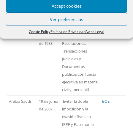
Accept cookies
PAÍSES
FECHA
MATERIA
TEXTO
Ver preferencias
Alemania
14 de
Reconocimiento y
BOE
Cookie Policy
Política de Privacidad
Aviso Legal
noviembre
ejecución de
de 1983
Resoluciones,
Transacciones
Judiciales y
Documentos
públicos con fuerza
ejecutiva en materia
civil y mercantil
Arabia Saudí
19 de junio
Evitar la doble
BOE
de 2007
imposición y la
evasión fiscal en
IRPF y Patrimonio