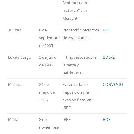
Sentencias en
materia Civil y
Mercantil
Kuwait
8 de
Protección recíproca
BOE
septiembre
de inversiones.
de 2005
Luxemburgo
3 de junio
Impuestos sobre
BOE
–
2
de 1986
la renta y
patrimonio.
Malasia
24 de
Evitar la doble
CONVENIO
mayo de
imposición y la
2006
evasión fiscal en
IRPF
Malta
8 de
IRPF
BOE
noviembre