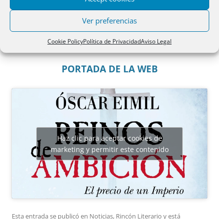
NOTICIAS
Ver preferencias
OPOSICIONES REGISTROS 1993
Cookie Policy
Política de Privacidad
Aviso Legal
PORTADA DE LA WEB
Haz clic para aceptar cookies de
marketing y permitir este contenido
Esta entrada se publicó en
Noticias
,
Rincón Literario
y está