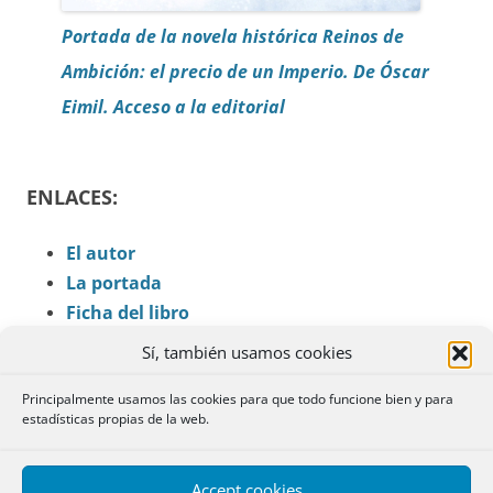
Portada de la novela histórica Reinos de
Ambición: el precio de un Imperio. De Óscar
Eimil. Acceso a la editorial
ENLACES:
El autor
La portada
Ficha del libro
Entrevista en el Diario de León
Sí, también usamos cookies
REINOS DE SANGRE
Principalmente usamos las cookies para que todo funcione bien y para
estadísticas propias de la web.
RINCÓN LITERARIO
Accept cookies