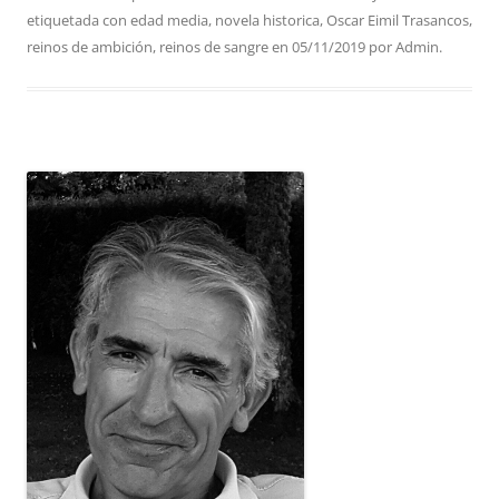
etiquetada con
edad media
,
novela historica
,
Oscar Eimil Trasancos
,
reinos de ambición
,
reinos de sangre
en
05/11/2019
por
Admin
.