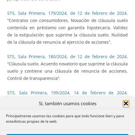
STS, Sala Primera, 179/2024, de 12 de febrero de 2024
.
“Contratos con consumidores. Novación de cláusula suelo
contenida en préstamo con garantía hipotecaria. Validez
de la estipulación que suprime la cláusula suelo. Nulidad
de la cláusula de renuncia al ejercicio de acciones”.
STS, Sala Primera, 180/2024, de 12 de febrero de 2024
.
“Cláusula suelo. Acuerdo novatorio que suprime la cláusula
suelo y contiene una cláusula de renuncia de acciones.
Control de transparencia”.
STS, Sala Primera, 199/2024, 14 de febrero de 2024
.
“Préstamo hipotecario con consumidores. Cláusula suelo.
Sí, también usamos cookies
Renuncia al ejercicio de acciones dentro de un pacto
transaccional de modificación o novación de la cláusula.
Principalmente usamos las cookies para que todo funcione bien y para
estadísticas propias de la web.
Nulidad de la cláusula de renuncia de acciones por no
superar el control de transparencia”.