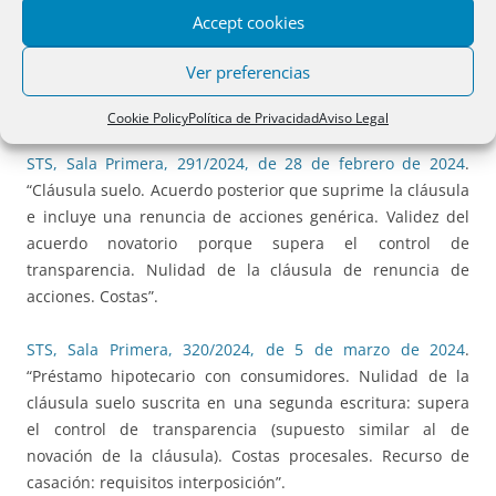
Accept cookies
STS, Sala Primera, 244/2024, de 26 de febrero de 2024
.
“Cláusula suelo. Acuerdo novatorio que suprime la cláusula
Ver preferencias
suelo y contiene una cláusula de renuncia de acciones.
Control de transparencia”.
Cookie Policy
Política de Privacidad
Aviso Legal
STS, Sala Primera, 291/2024, de 28 de febrero de 2024
.
“Cláusula suelo. Acuerdo posterior que suprime la cláusula
e incluye una renuncia de acciones genérica. Validez del
acuerdo novatorio porque supera el control de
transparencia. Nulidad de la cláusula de renuncia de
acciones. Costas”.
STS, Sala Primera, 320/2024, de 5 de marzo de 2024
.
“Préstamo hipotecario con consumidores. Nulidad de la
cláusula suelo suscrita en una segunda escritura: supera
el control de transparencia (supuesto similar al de
novación de la cláusula). Costas procesales. Recurso de
casación: requisitos interposición”.