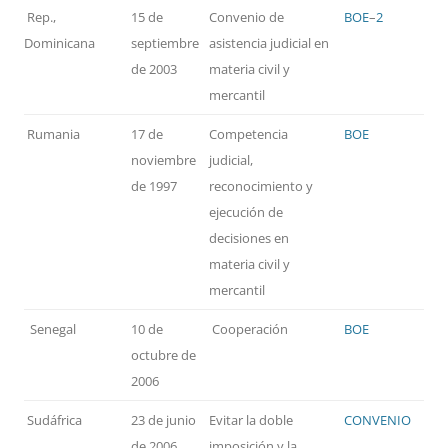
Rep.,
15 de
Convenio de
BOE
–
2
Dominicana
septiembre
asistencia judicial en
de 2003
materia civil y
mercantil
Rumania
17 de
Competencia
BOE
noviembre
judicial,
de 1997
reconocimiento y
ejecución de
decisiones en
materia civil y
mercantil
Senegal
10 de
Cooperación
BOE
octubre de
2006
Sudáfrica
23 de junio
Evitar la doble
CONVENIO
de 2006
imposición y la