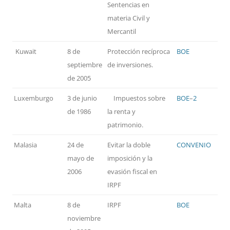
Sentencias en
materia Civil y
Mercantil
Kuwait
8 de
Protección recíproca
BOE
septiembre
de inversiones.
de 2005
Luxemburgo
3 de junio
Impuestos sobre
BOE
–
2
de 1986
la renta y
patrimonio.
Malasia
24 de
Evitar la doble
CONVENIO
mayo de
imposición y la
2006
evasión fiscal en
IRPF
Malta
8 de
IRPF
BOE
noviembre