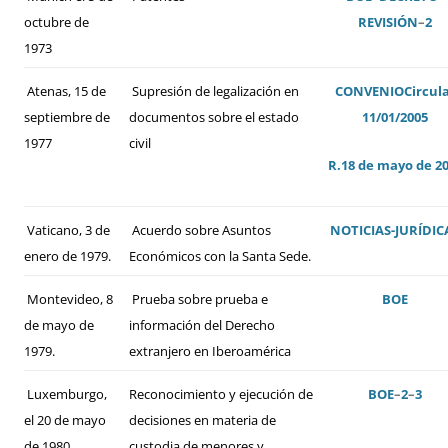
octubre de
REVISIÓN
–
2
1973
Atenas, 15 de
Supresión de legalización en
CONVENIO
Circul
septiembre de
documentos sobre el estado
11/01/2005
1977
civil
R.18 de mayo de 2
Vaticano, 3 de
Acuerdo sobre Asuntos
NOTICIAS-JURÍDIC
enero de 1979.
Económicos con la Santa Sede.
Montevideo, 8
Prueba sobre prueba e
BOE
de mayo de
información del Derecho
1979.
extranjero en Iberoamérica
Luxemburgo,
Reconocimiento y ejecución de
BOE
–
2
–
3
el 20 de mayo
decisiones en materia de
de 1980
custodia de menores y