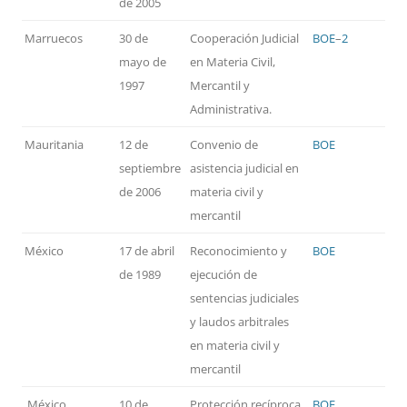
de 2005
Marruecos
30 de
Cooperación Judicial
BOE
–
2
mayo de
en Materia Civil,
1997
Mercantil y
Administrativa.
Mauritania
12 de
Convenio de
BOE
septiembre
asistencia judicial en
de 2006
materia civil y
mercantil
México
17 de abril
Reconocimiento y
BOE
de 1989
ejecución de
sentencias judiciales
y laudos arbitrales
en materia civil y
mercantil
México
10 de
Protección recíproca
BOE