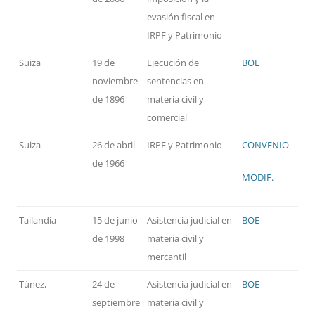
evasión fiscal en
IRPF y Patrimonio
Suiza
19 de
Ejecución de
BOE
noviembre
sentencias en
de 1896
materia civil y
comercial
Suiza
26 de abril
IRPF y Patrimonio
CONVENIO
de 1966
MODIF.
Tailandia
15 de junio
Asistencia judicial en
BOE
de 1998
materia civil y
mercantil
Túnez,
24 de
Asistencia judicial en
BOE
septiembre
materia civil y