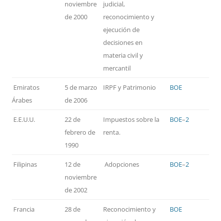
noviembre
judicial,
de 2000
reconocimiento y
ejecución de
decisiones en
materia civil y
mercantil
Emiratos
5 de marzo
IRPF y Patrimonio
BOE
Árabes
de 2006
E.E.U.U.
22 de
Impuestos sobre la
BOE
–
2
febrero de
renta.
1990
Filipinas
12 de
Adopciones
BOE
–
2
noviembre
de 2002
Francia
28 de
Reconocimiento y
BOE