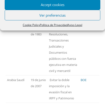
Accept cookies
PAÍSES
FECHA
MATERIA
TEXTO
Ver preferencias
Alemania
14 de
Reconocimiento y
BOE
Cookie Policy
Política de Privacidad
Aviso Legal
noviembre
ejecución de
de 1983
Resoluciones,
Transacciones
Judiciales y
Documentos
públicos con fuerza
ejecutiva en materia
civil y mercantil
Arabia Saudí
19 de junio
Evitar la doble
BOE
de 2007
imposición y la
evasión fiscal en
IRPF y Patrimonio