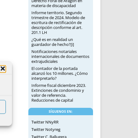
Derecho Foral de Aragón en
materia de discapacidad
Informe territorio. Segundo
trimestre de 2024. Modelo de
escritura de rectificación de
descripción conforme al art.
201.1 LH
¿Qué es en realidad un
guardador de hecho?[i]
Notificaciones notariales
internacionales de documentos
extrajudiciales
El contador de la portada
alcanzó los 10 millones. ¿Cómo
interpretarlo?
Informe fiscal diciembre 2023.
Extinciones de condominio y
valor de referencia.
Reducciones de capital
SÍGUENOS EN:
Twitter NNyRR
Twitter Notyreg
Twitter C. Ballugera