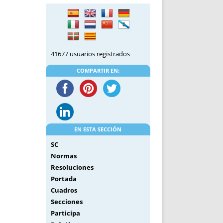
DE INICIO
PREMIO NYR
VORITOS
CONVENCIONES ANUALES
A IRPF
NUEVA ETAPA
AS
POLÍTICA DE PRIVACIDAD
41677 usuarios registrados
IJUELAS
AVISO LEGAL
POTECA
REPORTAR INCIDENCIA
COMPARTIR EN:
PERES
LOGOTIPO
CES
ENTREVISTAS
SONRISA
ENVÍA CORREO
EN ESTA SECCIÓN
CANALES DE VÍDEO
SC
Normas
Resoluciones
Portada
Cuadros
Secciones
Participa