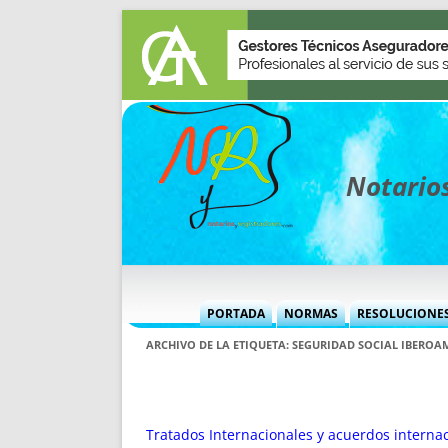
Notarios
PORTADA
NORMAS
RESOLUCIONE
MÁS USADAS (CUADRO)
INFORMES 
ARCHIVO DE LA ETIQUETA:
SEGURIDAD SOCIAL IBEROA
INFORMES MENSUALES
VOCES P
MÁS DESTACADAS
VOCES M
TITULARES DESDE 2002
TITULARES
Tratados Internacionales y acuerdos internac