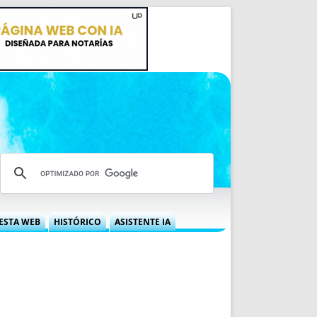
ESTA WEB
HISTÓRICO
ASISTENTE IA
A DGRN
QUÉ OFRECEMOS
 NIF
IDEARIO WEB
 LABORAL
QUIÉNES SOMOS
ÁBILES
HISTORIA