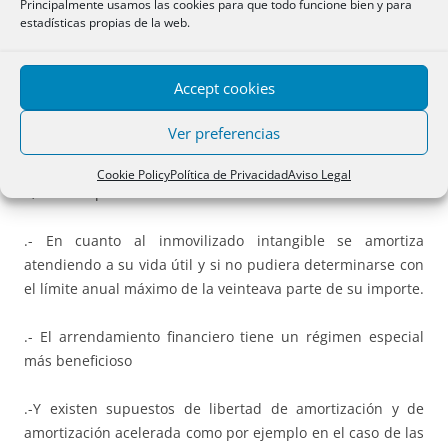
que sean efectivas, entendiendo que tal depreciación es
Principalmente usamos las cookies para que todo funcione bien y para
estadísticas propias de la web.
efectiva cuando se practique conforme a alguno de los
métodos establecidos en la LIS. Y son métodos legalmente
establecidos: la amortización según la tabla de la LIS,
Accept cookies
amortización según porcentaje constante sobre el valor
pendiente de amortización (que no es aplicable a edificios)
Ver preferencias
y el método de números dígitos.
Cookie Policy
Política de Privacidad
Aviso Legal
Y, como especialidades:
.- En cuanto al inmovilizado intangible se amortiza
atendiendo a su vida útil y si no pudiera determinarse con
el límite anual máximo de la veinteava parte de su importe.
.- El arrendamiento financiero tiene un régimen especial
más beneficioso
.-Y existen supuestos de libertad de amortización y de
amortización acelerada como por ejemplo en el caso de las