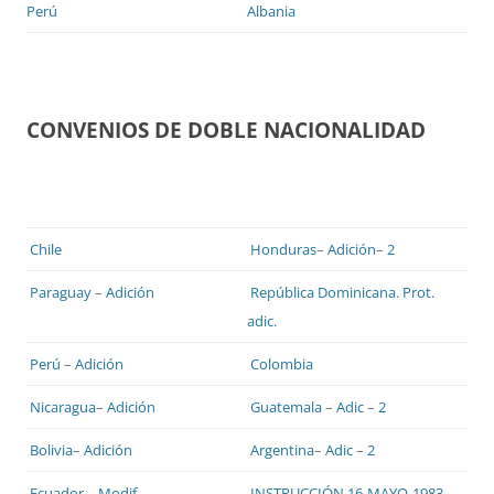
Perú
Albania
CONVENIOS DE DOBLE NACIONALIDAD
Chile
Honduras
–
Adición
–
2
Paraguay
–
Adición
República Dominicana
.
Prot.
adic.
Perú
–
Adición
Colombia
Nicaragua
–
Adición
Guatemala
–
Adic
–
2
Bolivia
–
Adición
Argentina
–
Adic
–
2
Ecuador
–
Modif
.
INSTRUCCIÓN 16-MAYO-1983