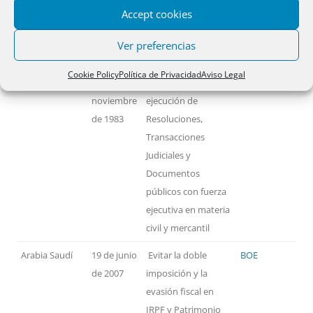
FIRMADOS POR ESPAÑA
Accept cookies
Ver preferencias
PAÍSES
FECHA
MATERIA
TEXTO
Cookie Policy
Política de Privacidad
Aviso Legal
Alemania
14 de
Reconocimiento y
BOE
noviembre
ejecución de
de 1983
Resoluciones,
Transacciones
Judiciales y
Documentos
públicos con fuerza
ejecutiva en materia
civil y mercantil
Arabia Saudí
19 de junio
Evitar la doble
BOE
de 2007
imposición y la
evasión fiscal en
IRPF y Patrimonio