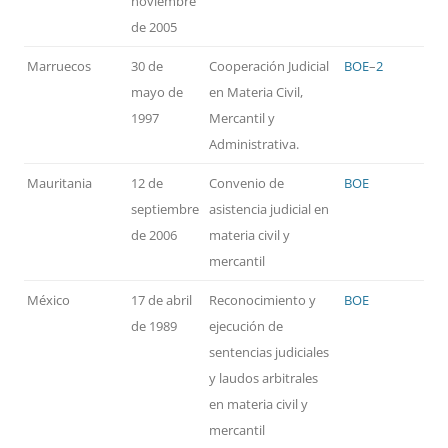
noviembre
de 2005
Marruecos
30 de
Cooperación Judicial
BOE
–
2
mayo de
en Materia Civil,
1997
Mercantil y
Administrativa.
Mauritania
12 de
Convenio de
BOE
septiembre
asistencia judicial en
de 2006
materia civil y
mercantil
México
17 de abril
Reconocimiento y
BOE
de 1989
ejecución de
sentencias judiciales
y laudos arbitrales
en materia civil y
mercantil