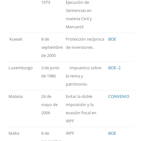
1973
Ejecución de
Sentencias en
materia Civil y
Mercantil
Kuwait
8 de
Protección recíproca
BOE
septiembre
de inversiones.
de 2005
Luxemburgo
3 de junio
Impuestos sobre
BOE
–
2
de 1986
la renta y
patrimonio.
Malasia
24 de
Evitar la doble
CONVENIO
mayo de
imposición y la
2006
evasión fiscal en
IRPF
Malta
8 de
IRPF
BOE