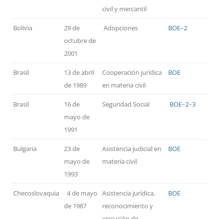
civil y mercantil
Bolivia
29 de
Adopciones
BOE
–
2
octubre de
2001
Brasil
13 de abril
Cooperación jurídica
BOE
de 1989
en materia civil
Brasil
16 de
Seguridad Social
BOE
–
2
–
3
mayo de
1991
Bulgaria
23 de
Asistencia judicial en
BOE
mayo de
materia civil
1993
Checoslovaquia
4 de mayo
Asistencia jurídica,
BOE
de 1987
reconocimiento y
ejecución de