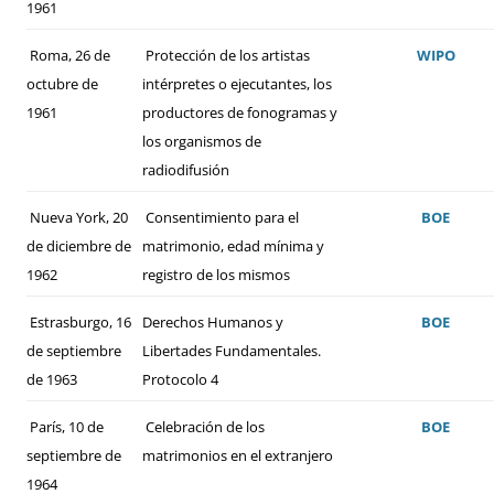
1961
Roma, 26 de
Protección de los artistas
WIPO
octubre de
intérpretes o ejecutantes, los
1961
productores de fonogramas y
los organismos de
radiodifusión
Nueva York, 20
Consentimiento para el
BOE
de diciembre de
matrimonio, edad mínima y
1962
registro de los mismos
Estrasburgo, 16
Derechos Humanos y
BOE
de septiembre
Libertades Fundamentales.
de 1963
Protocolo 4
París, 10 de
Celebración de los
BOE
septiembre de
matrimonios en el extranjero
1964