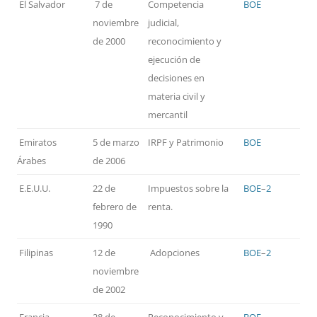
El Salvador
7 de
Competencia
BOE
noviembre
judicial,
de 2000
reconocimiento y
ejecución de
decisiones en
materia civil y
mercantil
Emiratos
5 de marzo
IRPF y Patrimonio
BOE
Árabes
de 2006
E.E.U.U.
22 de
Impuestos sobre la
BOE
–
2
febrero de
renta.
1990
Filipinas
12 de
Adopciones
BOE
–
2
noviembre
de 2002