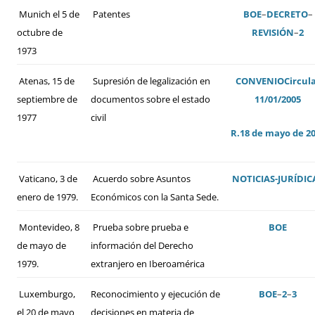
Munich el 5 de
Patentes
BOE
–
DECRETO
–
octubre de
REVISIÓN
–
2
1973
Atenas, 15 de
Supresión de legalización en
CONVENIO
Circul
septiembre de
documentos sobre el estado
11/01/2005
1977
civil
R.18 de mayo de 2
Vaticano, 3 de
Acuerdo sobre Asuntos
NOTICIAS-JURÍDIC
enero de 1979.
Económicos con la Santa Sede.
Montevideo, 8
Prueba sobre prueba e
BOE
de mayo de
información del Derecho
1979.
extranjero en Iberoamérica
Luxemburgo,
Reconocimiento y ejecución de
BOE
–
2
–
3
el 20 de mayo
decisiones en materia de