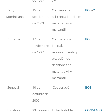
de 1997
civil
Rep.,
15 de
Convenio de
BOE
–
2
Dominicana
septiembre
asistencia judicial en
de 2003
materia civil y
mercantil
Rumania
17 de
Competencia
BOE
noviembre
judicial,
de 1997
reconocimiento y
ejecución de
decisiones en
materia civil y
mercantil
Senegal
10 de
Cooperación
BOE
octubre de
2006
Sudáfrica
23 de junio
Evitar la doble
CONVENIO