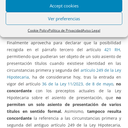
cancelación, por el principio de unidad de la calificación, a
Accept cookies
pesar de haber suspendido el asiento de presentación, y
sugiere que debió de denegar, no de suspender, el asiento
Ver preferencias
de presentación del título de cancelación de la condición
resolutoria.
Cookie Policy
Política de Privacidad
Aviso Legal
Finalmente aprovecha para declarar que la posibilidad
recogida en el párrafo tercero del artículo
421 RH
,
permitiendo que pudieran ser objeto de un solo asiento de
presentación títulos cuando existiese identidad en las
circunstancias primera y segunda del
artículo 249 de la Ley
Hipotecaria
, ha de considerarse hoy, tras la entrada en
vigor del artículo
36 de la Ley 11/2023, de 8 de mayo
,
no
concordante
con los preceptos actuales de la Ley
Hipotecaria sobre el asiento de presentación, que
no
permiten un solo asiento de presentación de varios
títulos en sentido formal.
Asimismo,
tampoco resulta
concordante
la referencia a las circunstancias primera y
segunda del antiguo artículo 249 de la Ley Hipotecaria,