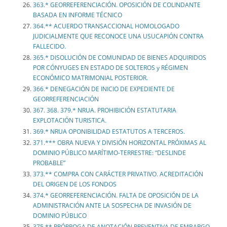
363.* GEORREFERENCIACIÓN. OPOSICIÓN DE COLINDANTE
BASADA EN INFORME TÉCNICO
364.** ACUERDO TRANSACCIONAL HOMOLOGADO
JUDICIALMENTE QUE RECONOCE UNA USUCAPIÓN CONTRA
FALLECIDO.
365.* DISOLUCIÓN DE COMUNIDAD DE BIENES ADQUIRIDOS
POR CÓNYUGES EN ESTADO DE SOLTEROS y RÉGIMEN
ECONÓMICO MATRIMONIAL POSTERIOR.
366.* DENEGACIÓN DE INICIO DE EXPEDIENTE DE
GEORREFERENCIACIÓN
367. 368. 379.* NRUA. PROHIBICIÓN ESTATUTARIA
EXPLOTACIÓN TURISTICA.
369.* NRUA OPONIBILIDAD ESTATUTOS A TERCEROS.
371.*** OBRA NUEVA Y DIVISIÓN HORIZONTAL PRÓXIMAS AL
DOMINIO PÚBLICO MARÍTIMO-TERRESTRE: “DESLINDE
PROBABLE”
373.** COMPRA CON CARÁCTER PRIVATIVO. ACREDITACIÓN
DEL ORIGEN DE LOS FONDOS
374.* GEORREFERENCIACIÓN. FALTA DE OPOSICIÓN DE LA
ADMINISTRACIÓN ANTE LA SOSPECHA DE INVASIÓN DE
DOMINIO PÚBLICO
375.** PRÓRROGA DE ANOTACIÓN PREVENTIVA DE EMBARGO.