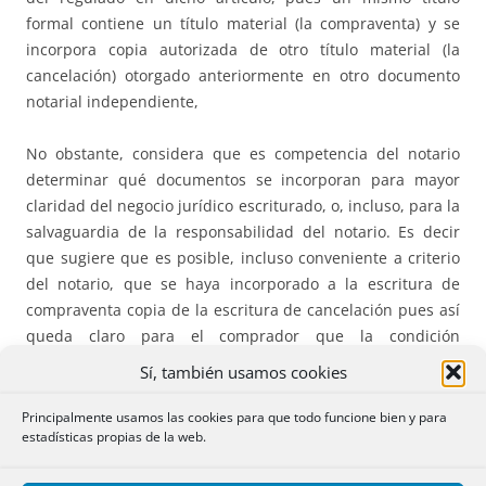
formal contiene un título material (la compraventa) y se
incorpora copia autorizada de otro título material (la
cancelación) otorgado anteriormente en otro documento
notarial independiente,
No obstante, considera que es competencia del notario
determinar qué documentos se incorporan para mayor
claridad del negocio jurídico escriturado, o, incluso, para la
salvaguardia de la responsabilidad del notario. Es decir
que sugiere que es posible, incluso conveniente a criterio
del notario, que se haya incorporado a la escritura de
compraventa copia de la escritura de cancelación pues así
queda claro para el comprador que la condición
resolutoria está cancelada, extinguida, aunque pendiente
Sí, también usamos cookies
de su constancia registral.
Principalmente usamos las cookies para que todo funcione bien y para
estadísticas propias de la web.
Considera también que es correcto que la registradora
haya calificado el fondo del negocio jurídico de