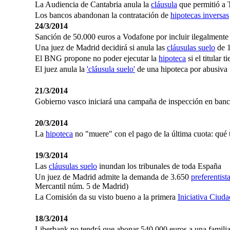
La Audiencia de Cantabria anula la
cláusula
que permitió a T
Los bancos abandonan la contratación de
hipotecas inversas
24/3/2014
Sanción de 50.000 euros a Vodafone por incluir ilegalmen
Una juez de Madrid decidirá si anula las
cláusulas suelo
de 1
El BNG propone no poder ejecutar la
hipoteca
si el titular 
El juez anula la
'cláusula suelo'
de una hipoteca por abusiva
21/3/2014
Gobierno vasco iniciará una campaña de inspección en banc
20/3/2014
La
hipoteca
no "muere" con el pago de la última cuota: qué 
19/3/2014
Las
cláusulas suelo
inundan los tribunales de toda España
Un juez de Madrid admite la demanda de 3.650
preferentist
Mercantil núm. 5 de Madrid)
La Comisión da su visto bueno a la primera
Iniciativa Ciud
18/3/2014
Liberbank no tendrá que abonar 540.000 euros a una familia 