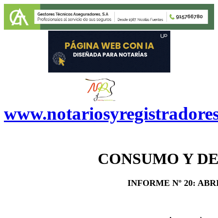
www.notariosyregistradore
CONSUMO Y D
INFORME Nº
20
:
ABR