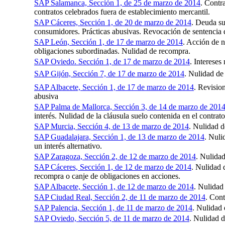
SAP Salamanca, Sección 1, de 25 de marzo de 2014
. Contr
contratos celebrados fuera de establecimiento mercantil.
SAP Cáceres, Sección 1, de 20 de marzo de 2014
. Deuda su
consumidores. Prácticas abusivas. Revocación de sentencia d
SAP León, Sección 1, de 17 de marzo de 2014
. Acción de n
obligaciones subordinadas. Nulidad de recompra.
SAP Oviedo. Sección 1, de 17 de marzo de 2014
. Intereses
SAP Gijón, Sección 7, de 17 de marzo de 2014
. Nulidad de 
SAP Albacete, Sección 1, de 17 de marzo de 2014
. Revision
abusiva
SAP Palma de Mallorca, Sección 3, de 14 de marzo de 201
interés. Nulidad de la cláusula suelo contenida en el contrat
SAP Murcia, Sección 4, de 13 de marzo de 2014
. Nulidad d
SAP Guadalajara, Sección 1, de 13 de marzo de 2014
. Nuli
un interés alternativo.
SAP Zaragoza, Sección 2, de 12 de marzo de 2014
. Nulidad
SAP Cáceres, Sección 1, de 12 de marzo de 2014
. Nulidad 
recompra o canje de obligaciones en acciones.
SAP Albacete, Sección 1, de 12 de marzo de 2014
. Nulidad
SAP Ciudad Real, Sección 2, de 11 de marzo de 2014
. Cont
SAP Palencia, Sección 1, de 11 de marzo de 2014
. Nulidad 
SAP Oviedo, Sección 5, de 11 de marzo de 2014
. Nulidad d