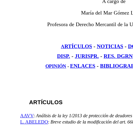
A cargo de
M
aría
del Mar Gómez 
Profesora de Derecho Mercantil de la 
RTÍCULOS
-
NOTICIAS
-
D
A
DISP
.
-
JURISPR.
-
RES. DGRN
ENLACES
-
BIBLIOGRA
OPINIÓN
-
ARTÍCULOS
AAVV
:
Análisis de la ley 1/2013 de protección de deudores 
L. ABELEDO
:
Breve estudio de la modificación del art. 