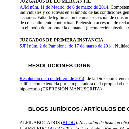
JUZGADOS DE LO MERCANTIL
AJM núm. 11 de Madrid, de 6 de marzo de 2014
. Competenc
individuales y colectivas en el ámbito de las condiciones gen
acciones. Falta de legitimación de una asociación de consumid
de consentimiento contractual. Pretensión accesoria de recl
en el modo de proponer la demanda (inconcreción absoluta d
JUZGADOS DE PRIMERA INSTANCIA
SJPI núm. 2 de Pamplona, de 17 de marzo de 2014
. Nulida
RESOLUCIONES DGRN
Resolución de 5 de febrero de 2014
, de la Dirección Genera
calificación extendida por la registradora de la propiedad de
hipotecario (EXPRESIÓN MANUSCRITA)
BLOGS JURÍDICOS / ARTÍCULOS DE 
ALFIL ABOGADOS (
BLOG
):
Necesidad de tasación ofic
L. ABELEDO (
BLOG
):
Tarjeta Ikea, Ventaja Europa SA, ex