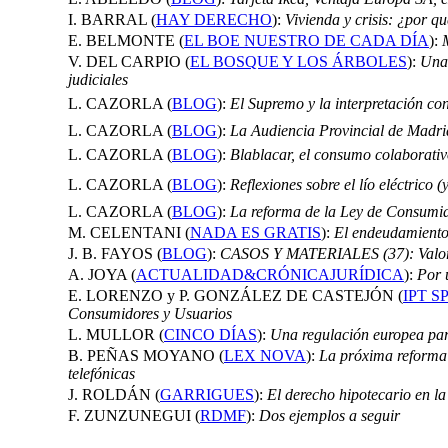
I. BARRAL (
HAY DERECHO
):
Vivienda y crisis: ¿por q
E. BELMONTE (
EL BOE NUESTRO DE CADA DÍA
):
V. DEL CARPIO (
EL BOSQUE Y LOS ÁRBOLES
):
Una 
judiciales
L. CAZORLA (
BLOG
):
El Supremo y la interpretación cont
L. CAZORLA (
BLOG
):
La Audiencia Provincial de Madrid
L. CAZORLA (
BLOG
):
Blablacar, el consumo colaborativ
L. CAZORLA (
BLOG
):
Reflexiones sobre el lío eléctrico (
L. CAZORLA (
BLOG
):
La reforma de la Ley de Consumid
M. CELENTANI (
NADA ES GRATIS
):
El endeudamiento 
J. B. FAYOS (
BLOG
):
CASOS Y MATERIALES (37): Valor d
A. JOYA (
ACTUALIDAD&CRÓNICAJURÍDICA
):
Por 
E. LORENZO y P. GONZÁLEZ DE CASTEJÓN (
IPT S
Consumidores y Usuarios
L. MULLOR (
CINCO DÍAS
):
Una regulación europea para
B. PEÑAS MOYANO (
LEX NOVA
):
La próxima reforma 
telefónicas
J. ROLDÁN (
GARRIGUES
):
El derecho hipotecario en l
F. ZUNZUNEGUI (
RDMF
):
Dos ejemplos a seguir