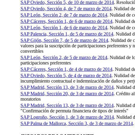
SAP Oviedo, Sección 5, de 10 de marzo de 2014
. Resoluci
SAP Oviedo, Sección 4, de 7 de marzo de 2014
. Nulidad d
SAP León, Sección 2, de 7 de marzo de 2014
. Nulidad de c
SAP Cáceres, Sección 1, de 6 de marzo de 2014
. Nulidad d
SAP León, Sección 1, de 6 de marzo de 2014
. Nulidad de c
SAP Palencia, Sección 1, de 5 de marzo de 2014
. Nulidad d
SAP Gijón, Sección 7, de 5 de marzo de 2014
. Nulidad de c
valores para la suscripción de participaciones preferentes y
convertibles
SAP León, Sección 2, de 5 de marzo de 2014
. Nulidad de l
participaciones preferentes
SAP Cáceres, Sección 1, de 4 de marzo de 2014
. Nulidad d
SAP Oviedo, Sección 5, de 4 de marzo de 2014
. Nulidad de
incumplimiento contractual e indemnización de daños y perj
SAP Madrid, Sección 13, de 3 de marzo de 2014
. Nulidad d
SAP Madrid, Sección 20, de 3 de marzo de 2014
. Crédito a
moratorios
SAP Madrid, Sección 13, de 3 de marzo de 2014
. Nulidad 
"Confirmación de permuta financiera de tipos de interés"
SAP Logroño, Sección 1, de 3 de marzo de 2014
. Nulidad d
SAP Palma de Mallorca, Sección 3, de 3 de marzo de 2014
.