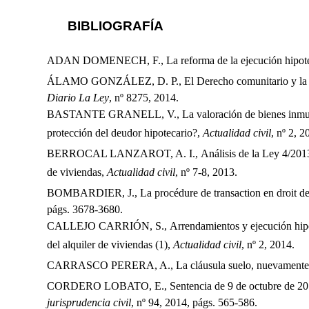
BIBLIOGRAFÍA
ADAN DOMENECH, F., La reforma de la ejecución hipotec
ÁLAMO GONZÁLEZ, D. P., El Derecho comunitario y la prot
Diario La Ley
, nº 8275, 2014.
BASTANTE GRANELL, V., La valoración de bienes inmueble
protección del deudor hipotecario?,
Actualidad civil
, nº 2, 2
BERROCAL LANZAROT, A. I., Análisis de la Ley 4/2013, de
de viviendas,
Actualidad civil
, nº 7-8, 2013.
BOMBARDIER, J., La procédure de transaction en droit de
págs. 3678-3680.
CALLEJO CARRIÓN, S., Arrendamientos y ejecución hipotec
del alquiler de viviendas (1),
Actualidad civil
, nº 2, 2014.
CARRASCO PERERA, A., La cláusula suelo, nuevamente a l
CORDERO LOBATO, E., Sentencia de 9 de octubre de 2013. E
jurisprudencia civil
, nº 94, 2014, págs. 565-586.