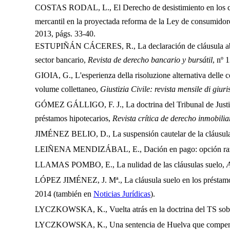
COSTAS RODAL, L., El Derecho de desistimiento en los cont
mercantil en la proyectada reforma de la Ley de consumidore
2013, págs. 33-40.
ESTUPIÑÁN CÁCERES, R., La declaración de cláusula abusi
sector bancario,
Revista de derecho bancario y bursátil
, nº 
GIOIA, G., L'esperienza della risoluzione alternativa dell
volume collettaneo,
Giustizia Civile: revista mensile di giur
GÓMEZ GÁLLIGO, F. J., La doctrina del Tribunal de Justici
préstamos hipotecarios,
Revista crítica de derecho inmobilia
JIMÉNEZ BELIO, D., La suspensión cautelar de la cláusula
LEIÑENA MENDIZÁBAL, E., Dación en pago: opción raz
LLAMAS POMBO, E., La nulidad de las cláusulas suelo,
A
LÓPEZ JIMÉNEZ, J. Mª., La cláusula suelo en los préstamos 
2014 (también en 
Noticias Jurídicas
).
LYCZKOWSKA, K., Vuelta atrás en la doctrina del TS sobre 
LYCZKOWSKA, K., Una sentencia de Huelva que compendia t