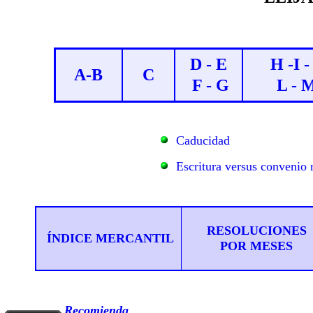
D - E
H -I -
A-B
C
F - G
L - 
Caducidad
Escritura versus convenio 
RESOLUCIONES
ÍNDICE MERCANTIL
POR MESES
Recomienda