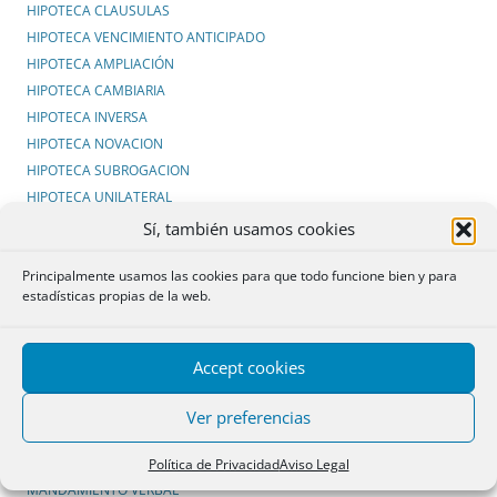
HIPOTECA CLAUSULAS
HIPOTECA VENCIMIENTO ANTICIPADO
HIPOTECA AMPLIACIÓN
HIPOTECA CAMBIARIA
HIPOTECA INVERSA
HIPOTECA NOVACION
HIPOTECA SUBROGACION
HIPOTECA UNILATERAL
IGLESIA
Sí, también usamos cookies
INCAPACITACION
Principalmente usamos las cookies para que todo funcione bien y para
INMATRICULACIÓN
estadísticas propias de la web.
INSCRIPCIÓN
INSCRIPCIÓN PARCIAL
INVERSIONES EXTRANJERAS
Accept cookies
LEASING
LEGADOS
Ver preferencias
LEGÍTIMA
LEGITIMACIÓN REGISTRAL
Política de Privacidad
Aviso Legal
MANDAMIENTO VERBAL