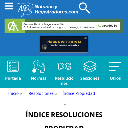
Portada
Normas
Resolucio
Secciones
Otros
nes
Inicio
»
Resoluciones
»
Índice Propiedad
–
ÍNDICE RESOLUCIONES