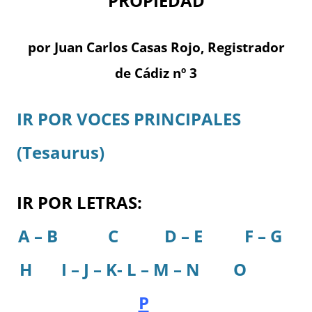
PROPIEDAD
por Juan Carlos Casas Rojo, Registrador
de Cádiz nº 3
IR POR VOCES PRINCIPALES
(Tesaurus)
IR POR LETRAS:
A – B
C
D – E
F – G
H
I – J – K- L – M – N
O
P