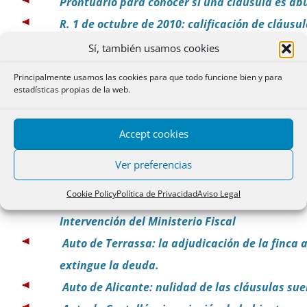
Prontuario para conocer si una cláusula es ab
R. 1 de octubre de 2010: calificación de cláusu
abusivas y nulas en hipotecas
Sí, también usamos cookies
Sanción por usar una cláusula suelo abusiva
Principalmente usamos las cookies para que todo funcione bien y para
TSJUE: Posibles cláusulas abusivas en el proce
estadísticas propias de la web.
de ejecución directa
Precisiones sobre cláusulas suelo de Fermín M
Accept cookies
Comentario crítico a sentencia de Jaén que es
Ver preferencias
cláusula suelo.
Cookie Policy
Política de Privacidad
Aviso Legal
Sentencia de Córdoba: nulidad cláusulas suel
Intervención del Ministerio Fiscal
Auto de Terrassa: la adjudicación de la finca 
extingue la deuda.
Auto de Alicante: nulidad de las cláusulas sue