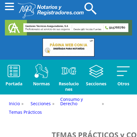
Portada
Normas
Resolucio
Secciones
Otros
nes
Consumo y
Inicio
»
Secciones
»
Derecho
»
Temas Prácticos
TEMA
S PRÁCTICOS y C