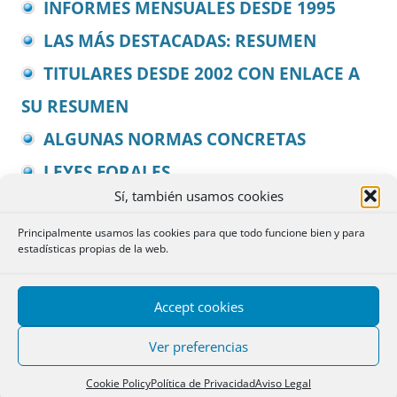
INFORMES MENSUALES DESDE 1995
LAS MÁS DESTACADAS: RESUMEN
TITULARES DESDE 2002 CON ENLACE A
SU RESUMEN
ALGUNAS NORMAS CONCRETAS
LEYES FORALES
Sí, también usamos cookies
INFORMES OFICINA NOTARIAL
Principalmente usamos las cookies para que todo funcione bien y para
INFORMES REGISTROS DE LA
estadísticas propias de la web.
PROPIEDAD
INFORMES MERCANTILES
Accept cookies
INFORMES FISCALES
Ver preferencias
INFORMES CONSUMO Y DERECHO
Cookie Policy
Política de Privacidad
Aviso Legal