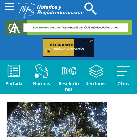
Portada
Normas
Resolucio
Secciones
Otros
nes