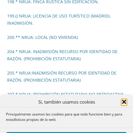
198.* NRUA: FINCA RUSTICA SIN EDIFICACIÓN.
199.() NRUA: LICENCIA DE USO TURÍSTICO (MADRID).
INADMISIÓN.
200.** NRUA: LOCAL (NO VIVIENDA)
204.* NRUA: INADMISIÓN RECURSO POR IDENTIDAD DE
RAZÓN. (PROHIBICIÓN ESTATUTARIA)
205.* NRUA:INADMISIÓN RECURSO POR IDENTIDAD DE
RAZÓN. (PROHIBICIÓN ESTATUTARIA)
207.* NRUA: PROHIBICIÓN ESTATUTARIA NO RETROACTIVA
A LOS ALQUILERES YA EXISTENTES Y PENDENCIA DE
Sí, también usamos cookies
PROCEDIMIENTO JUDICIAL PARA DILUCIDAR SI LA
Principalmente usamos las cookies para que todo funcione bien y para
ACTIVIDAD ESTÁ PROHIBIDA
estadísticas propias de la web.
209.* NRUA: INADMISIÓN RECURSO POR IDENTIDAD DE