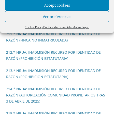
RAZÓN (PROHIBICIÓN ESTATUTARIA)
Accept cookies
210.* NRUA: INADMISIÓN RECURSO POR IDENTIDAD DE
Ver preferencias
RAZÓN (NO PROCEDE NRUA EN LOCALES)
Cookie Policy
Política de Privacidad
Aviso Legal
211.* NRUA: INADMISIÓN RECURSO POR IDENTIDAD DE
RAZÓN (FINCA NO INMATRICULADA)
212.* NRUA: INADMISIÓN RECURSO POR IDENTIDAD DE
RAZÓN (PROHIBICIÓN ESTATUTARIA)
213.* NRUA: INADMISIÓN RECURSO POR IDENTIDAD DE
RAZÓN (PROHIBICIÓN ESTATUTARIA)
214.* NRUA: INADMISIÓN RECURSO POR IDENTIDAD DE
RAZÓN (AUTORIZACIÓN COMUNIDAD PROPIETARIOS TRAS
3 DE ABRIL DE 2025)
215.* NRUA: INADMISIÓN RECURSO POR IDENTIDAD DE