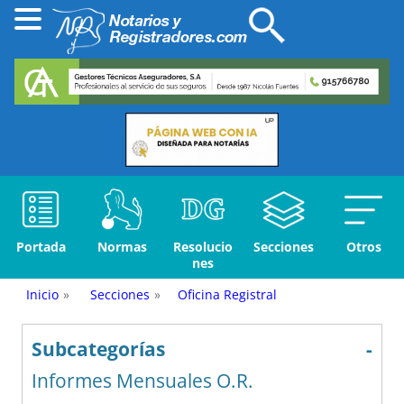
Portada
Normas
Resolucio
Secciones
Otros
nes
Inicio
»
Secciones
»
Oficina Registral
Subcategorías
-
Informes Mensuales O.R.