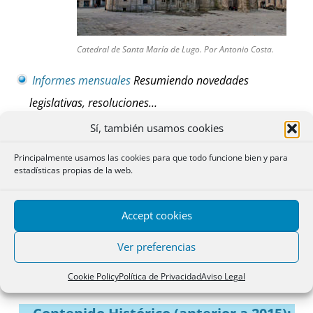
Catedral de Santa María de Lugo. Por Antonio Costa.
Informes mensuales
Resumiendo novedades
legislativas, resoluciones…
Extractos de
Sentencias
en materia de calificación
Sí, también usamos cookies
registral.
Principalmente usamos las cookies para que todo funcione bien y para
Estudios
específicos de especial interés práctico…
estadísticas propias de la web.
Otros contenidos que puedan ser de interés, como
Accept cookies
Modelos
, o la sección de
Versos per Versos
(enfoque
humorístico sobre cuestiones profesionales).
Ver preferencias
Cookie Policy
Política de Privacidad
Aviso Legal