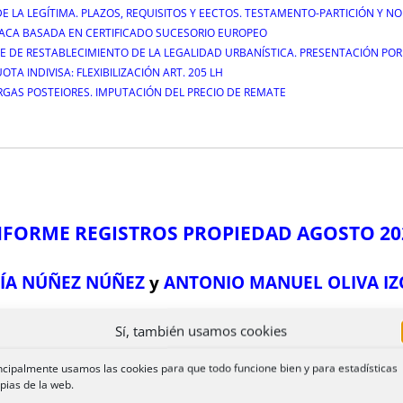
E LA LEGÍTIMA. PLAZOS, REQUISITOS Y EECTOS. TESTAMENTO-PARTICIÓN Y N
IACA BASADA EN CERTIFICADO SUCESORIO EUROPEO
TE DE RESTABLECIMIENTO DE LA LEGALIDAD URBANÍSTICA. PRESENTACIÓN PO
TA INDIVISA: FLEXIBILIZACIÓN ART. 205 LH
ARGAS POSTEIORES. IMPUTACIÓN DEL PRECIO DE REMATE
NFORME REGISTROS PROPIEDAD AGOSTO 20
ÍA NÚÑEZ NÚÑEZ
y
ANTONIO MANUEL OLIVA I
REGISTRADORES DE LUGO Y DE TRUJILLO (CÁCERES
Sí, también usamos cookies
ncipalmente usamos las cookies para que todo funcione bien y para estadísticas
pias de la web.