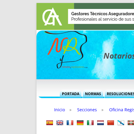
Notarios
PORTADA
NORMAS
RESOLUCIONE
MÁS USADAS (CUADRO)
INFORMES 
Inicio
»
Secciones
»
Oficina Regi
INFORMES MENSUALES
VOCES P
MÁS DESTACADAS
VOCES M
TITULARES DESDE 2002
TITULARES