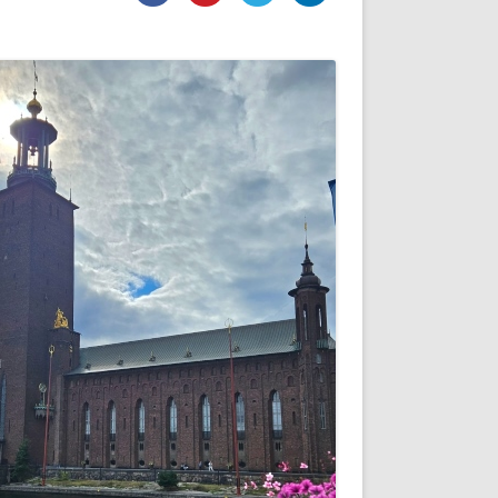
DE INICIO
PREMIO NYR
VORITOS
CONVENCIONES ANUALES
A IRPF
NUEVA ETAPA
AS
POLÍTICA DE PRIVACIDAD
IJUELAS
AVISO LEGAL
POTECA
REPORTAR INCIDENCIA
PERES
LOGOTIPO
CES
ENTREVISTAS
SONRISA
ENVÍA CORREO
CANALES DE VÍDEO