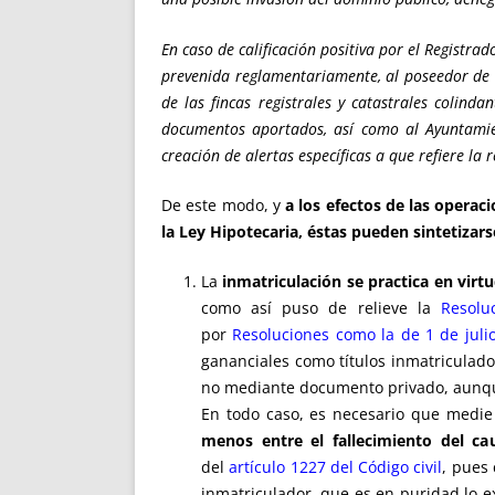
En caso de calificación positiva por el Registra
prevenida reglamentariamente, al poseedor de he
de las fincas registrales y catastrales colinda
documentos aportados, así como al Ayuntamient
creación de alertas específicas a que refiere la
De este modo, y
a los efectos de las operac
la Ley Hipotecaria, éstas pueden sintetizar
La
inmatriculación se practica en virt
como así puso de relieve la
Resolu
por
Resoluciones como la de 1 de juli
gananciales como títulos inmatriculado
no mediante documento privado, aunqu
En todo caso, es necesario que medi
menos entre el fallecimiento del ca
del
artículo 1227 del Código civil
, pues 
inmatriculador, que es en puridad lo e