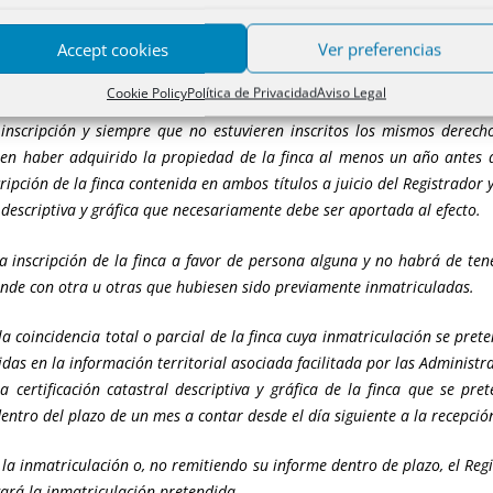
CIÓN DEL ARTÍCULO 205 LH EN 10 PASOS
.
Por A
Accept cookies
Ver preferencias
24 de junio, el
artículo 205 de la Ley Hipotecaria
dispone:
Cookie Policy
Política de Privacidad
Aviso Legal
a inscripción y siempre que no estuvieren inscritos los mismos derecho
ten haber adquirido la propiedad de la finca al menos un año antes
ripción de la finca contenida en ambos títulos a juicio del Registrador y
l descriptiva y gráfica que necesariamente debe ser aportada al efecto.
via inscripción de la finca a favor de persona alguna y no habrá de te
tende con otra u otras que hubiesen sido previamente inmatriculadas.
la coincidencia total o parcial de la finca cuya inmatriculación se pre
s en la información territorial asociada facilitada por las Administrac
ertificación catastral descriptiva y gráfica de la finca que se pret
entro del plazo de un mes a contar desde el día siguiente a la recepción
 la inmatriculación o, no remitiendo su informe dentro de plazo, el Reg
ará la inmatriculación pretendida.