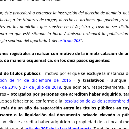
dor, éste procederá a extender la inscripción del derecho de dominio, not
cho, a los titulares de cargas, derechos o acciones que puedan gravar
ntes en los domicilios que consten en el Registro y, caso de ser dist
o en que esté situada la finca. Asimismo ordenará la publicación de
 regla séptima del apartado 1 del
artículo 203
”.
iones registrales a realizar con motivo de la inmatriculación de u
se, de manera esquemática, en los diez pasos siguientes
ud de títulos públicos
– motivo por el que se excluye la instancia 
ción de 14 de diciembre de 2016
–
y traslativos
– aunque e
o de 2016
y
27 de julio de 2018
, que admiten, respectivamente, l
res –
otorgados por personas que acrediten haber adquirido, tam
e sea fehaciente, conforme a la
Resolución de 29 de septiembre 
e
más de un año de separación entre los títulos públicos en cuya 
usante o la liquidación del documento privado elevado a públ
con ello se acredita haber adquirido la propiedad de la finca al m
xigido por el
artículo 205 de la Ley Hipotecaria
. También se puede