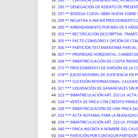
289.*** CERTIFICACIÓN REGISTRAL. ACREDIT
290.** DENEGACIÓN DE ASIENTO DE PRESEN
297.** BODEGA CUEVA: OBRA NUEVA SOBRE 
299.** NEGATIVA A INICIAR PROCEDIMIENTO
300.** ARRENDAMIENTO POR MÁS DE 6 AÑOS 
303.*** RECTIFICACIÓN DESCRIPTIVA. TRAM
305.*** PACTO COMISORIO Y OPCIÓN DE CO
306.*** PARTICIÓN TESTAMENTARIA PARCIAL
307.*** PROPIEDAD HORIZONTAL. CAMBIO DE
308.*** INMATRICULACIÓN DE CUOTA INDIVI
315.** PROCEDIMIENTO DE DIVISIÓN DE LA
318**. JUICIO NOTARIAL DE SUFICIENCIA EN
319.*** SUCESIÓN INTERNACIONAL. CAUSANT
321.*** LIQUIDACIÓN DE GANANCIALES SIN I
323.** INMATRICULACIÓN ART. 203 LH. ACTA
324.** VENTA DE FINCA CON CREDITO PRIVI
328.*** INMATRICULACIÓN DE UNA FINCA QU
333.*** ACTA NOTARIAL PARA LA REANUDAC
334.** INMATRICULACIÓN ART. 203 LH. POSI
340.*** FINCA INSCRITA A NOMBRE DEL CA
344.** PARTICIÓN POR CONTADOR PARTIDOR