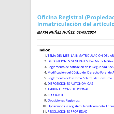
ENRIQUECIDAS
TITULARES 
NO DESESPERES
CAT
A MANO
SUCESIONES 
Oficina Registral (Propieda
FUTURAS NORMAS
GEORREFE
Inmatriculación del artícul
ALQUILE
MARIA NUÑEZ NUÑEZ, 03/09/2024
TRI
LH Y C
¿SABIA
Indice:
FRANCI
TEMA DEL MES: LA INMATRICULACIÓN DEL ARTÍ
DISPOSICIONES GENERALES. Por María Núñez Nú
BÚSQUED
Reglamento de cotización de la Seguridad Soci
Modificación del Código del Derecho Foral de 
Reglamento del Sistema Arbitral de Consumo.
DISPOSICIONES AUTONÓMICAS
TRIBUNAL CONSTITUCIONAL
SECCIÓN II
Oposiciones Registros:
Oposiciones a registros: Nombramiento Tribun
RESOLUCIONES PROPIEDAD