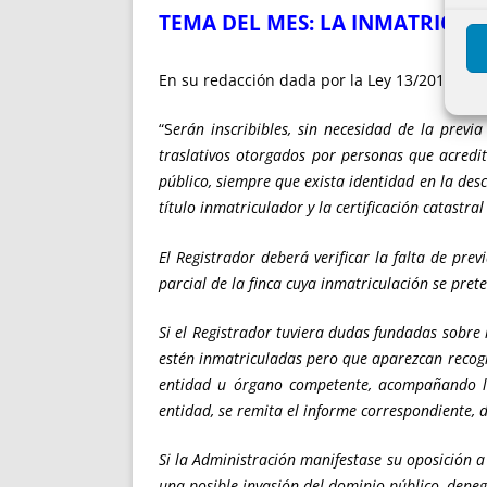
TEMA DEL ME
S:
LA INMATRICULA
En su redacción dada por la Ley 13/2015, de 
“S
erán inscribibles, sin necesidad de la previ
traslativos otorgados por personas que acredi
público, siempre que exista identidad en la desc
título inmatriculador y la certificación catastra
El Registrador deberá verificar la falta de pre
parcial de la finca cuya inmatriculación se pre
Si el Registrador tuviera dudas fundadas sobre 
estén inmatriculadas pero que aparezcan recogida
entidad u órgano competente, acompañando la c
entidad, se remita el informe correspondiente, d
Si la Administración manifestase su oposición a
una posible invasión del dominio público, deneg