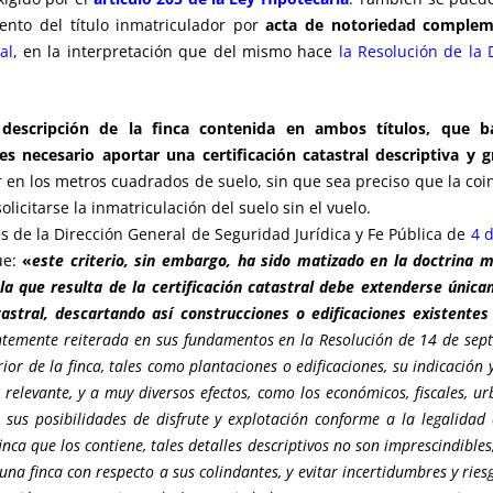
ento del título inmatriculador por
acta de notoriedad compleme
al
, en la interpretación que del mismo hace
la Resolución de la 
 descripción de la finca contenida en ambos títulos, que 
 es necesario aportar una
certificación catastral descriptiva y
r en los metros cuadrados de suelo, sin que sea preciso que la co
icitarse la inmatriculación del suelo sin el vuelo.
s de la Dirección General de Seguridad Jurídica y Fe Pública de
4 
ue:
«
este criterio, sin embargo, ha sido matizado en la doctrina 
 la que resulta de la certificación catastral debe extenderse únicam
tastral, descartando así construcciones o edificaciones existente
ntemente reiterada en sus fundamentos en la Resolución de 14 de sept
rior de la finca, tales como plantaciones o edificaciones, su indicaci
 relevante, y a muy diversos efectos, como los económicos, fiscales, ur
 sus posibilidades de disfrute y explotación conforme a la legalidad 
inca que los contiene, tales detalles descriptivos no son imprescindibles
 una finca con respecto a sus colindantes, y evitar incertidumbres y rie