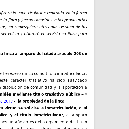
ificará la inmatriculación realizada, en la forma
 la finca y fueran conocidos, a los propietarios
intos, en cualesquiera otros que resulten de los
l edicto y utilizará el servicio en línea para
na finca al amparo del citado artículo 205 de
:
de heredero único como título inmatriculador,
ste carácter traslativo ha sido suavizado
a disolución de comunidad y la aportación a
bién mediante título traslativo público
– y
de 2017
-,
la propiedad de la finca
.
virtud se solicite la inmatriculación, o al
ico y el título inmatriculador
, al amparo
enos un año antes del otorgamiento del título
 acreditar la previa adquisición al menos un