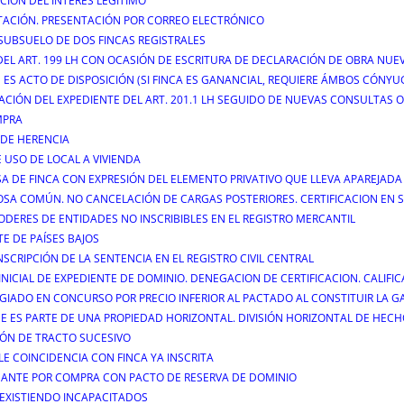
ACIÓN DEL INTERÉS LEGITIMO
TACIÓN. PRESENTACIÓN POR CORREO ELECTRÓNICO
SUBSUELO DE DOS FINCAS REGISTRALES
 DEL ART. 199 LH CON OCASIÓN DE ESCRITURA DE DECLARACIÓN DE OBRA NUE
ES ACTO DE DISPOSICIÓN (SI FINCA ES GANANCIAL, REQUIERE ÁMBOS CÓNYU
ITACIÓN DEL EXPEDIENTE DEL ART. 201.1 LH SEGUIDO DE NUEVAS CONSULTAS
MPRA
 DE HERENCIA
 USO DE LOCAL A VIVIENDA
SA DE FINCA CON EXPRESIÓN DEL ELEMENTO PRIVATIVO QUE LLEVA APAREJADA
 COSA COMÚN. NO CANCELACIÓN DE CARGAS POSTERIORES. CERTIFICACION EN
 PODERES DE ENTIDADES NO INSCRIBIBLES EN EL REGISTRO MERCANTIL
E DE PAÍSES BAJOS
NSCRIPCIÓN DE LA SENTENCIA EN EL REGISTRO CIVIL CENTRAL
 INICIAL DE EXPEDIENTE DE DOMINIO. DENEGACION DE CERTIFICACION. CALIFI
LEGIADO EN CONCURSO POR PRECIO INFERIOR AL PACTADO AL CONSTITUIR LA G
E ES PARTE DE UNA PROPIEDAD HORIZONTAL. DIVISIÓN HORIZONTAL DE HECH
IÓN DE TRACTO SUCESIVO
BLE COINCIDENCIA CON FINCA YA INSCRITA
USANTE POR COMPRA CON PACTO DE RESERVA DE DOMINIO
 EXISTIENDO INCAPACITADOS