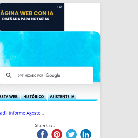
ESTA WEB
HISTÓRICO
ASISTENTE IA
A DGRN
QUÉ OFRECEMOS
ad). Informe Agosto...
 NIF
IDEARIO WEB
 LABORAL
QUIÉNES SOMOS
Share this...
ÁBILES
HISTORIA