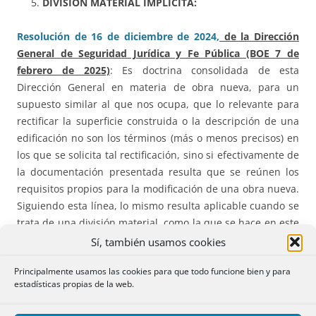
DIVISIÓN MATERIAL IMPLÍCITA:
Resolución de 16 de diciembre de 2024,
de la Dirección
General de Seguridad Jurídica y Fe Pública (BOE 7 de
febrero de 2025)
: Es doctrina consolidada de esta
Dirección General en materia de obra nueva, para un
supuesto similar al que nos ocupa, que lo relevante para
rectificar la superficie construida o la descripción de una
edificación no son los términos (más o menos precisos) en
los que se solicita tal rectificación, sino si efectivamente de
la documentación presentada resulta que se reúnen los
requisitos propios para la modificación de una obra nueva.
Siguiendo esta línea, lo mismo resulta aplicable cuando se
trata de una división material, como la que se hace en este
caso al describirse en el inventario de los bienes de la
Sí, también usamos cookies
causante como dos entidades independientes las dos
Principalmente usamos las cookies para que todo funcione bien y para
partes de una casa que está inscrita en el Registro como
estadísticas propias de la web.
una sola finca registral.