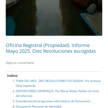
Oficina Registral (Propiedad). Informe
Mayo 2025. Diez Resoluciones escogidas
Deja un comentario
Indice:
TEMA DEL MES: DIEZ RESOLUCIONES ESCOGIDAS. Por Antonio
Oliva Izquierdo
DISPOSICIONES GENERALES. Por María Núñez Núñez (el resto
del informe).
Estandarización programas informáticos de facturación
Documento Nacional de Identidad