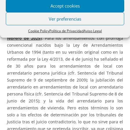
ARRENDAMIENTOS URBANOS CON PRÓRROGA
Accept cookies
CONVENCIONAL
Ver preferencias
Resolución de 11 de diciembre de 2024,
de la Dirección
General de Seguridad Jurídica y Fe Pública (BOE 8 de
Cookie Policy
Política de Privacidad
Aviso Legal
febrero de 2025)
: Para los arrendamientos con prórroga
convencional nacidos bajo la Ley de Arrendamientos
Urbanos de 1994 (tanto en su versión original como en la
reformada por la Ley 4/2013, de 4 de junio) ha señalado el
de 30 años para los arrendamientos de local con
arrendatario persona jurídica (cfr. Sentencia del Tribunal
Supremo de 9 de septiembre de 2009); la jubilación del
arrendatario en arrendamientos de local con arrendatario
persona física (cfr. Sentencia del Tribunal Supremo de 8 de
junio de 2015); y la vida del arrendatario para los
arrendamientos de vivienda. Pero estos términos lo son
solo a los efectos de determinación por los tribunales de
Justicia tras el juicio contradictorio, lo que no sirve para el
arrendamiento que se pretenda inscribir, ya que colisiona