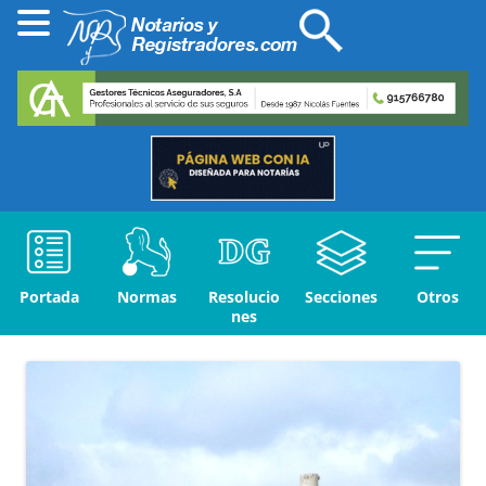
Portada
Normas
Resolucio
Secciones
Otros
nes