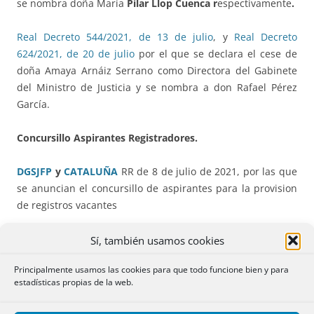
se nombra doña María
Pilar Llop Cuenca r
espectivamente
.
Real Decreto 544/2021, de 13 de julio
, y
Real Decreto
624/2021, de 20 de julio
por el que se declara el cese de
doña Amaya Arnáiz Serrano como Directora del Gabinete
del Ministro de Justicia y se nombra a don Rafael Pérez
García.
Concursillo Aspirantes Registradores.
DGSJFP
y
CATALUÑA
RR de 8 de julio de 2021, por las que
se anuncian el concursillo de aspirantes para la provision
de registros vacantes
Resultado provisional en la web del Ministerio.
Sí, también usamos cookies
Principalmente usamos las cookies para que todo funcione bien y para
Jubilaciones y excedencias
estadísticas propias de la web.
Se declara la jubilación de doña María de la Esperanza