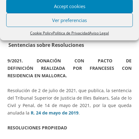
García-Reyes Cuevas, registradora de bienes muebles de
Accept cookies
Madrid II.
Ver preferencias
RESOLUCIONES
:
Cookie Policy
Política de Privacidad
Aviso Legal
Sentencias sobre Resoluciones
9/2021. DONACIÓN CON PACTO DE
DEFINICIÓN REALIZADA POR FRANCESES CON
RESIDENCIA EN MALLORCA.
Resolución de 2 de julio de 2021, que publica, la sentencia
del Tribunal Superior de Justicia de Illes Balears, Sala de lo
Civil y Penal, de 14 de mayo de 2021, por la que queda
anulada la
R. 24 de mayo de 2019
.
RESOLUCIONES PROPIEDAD