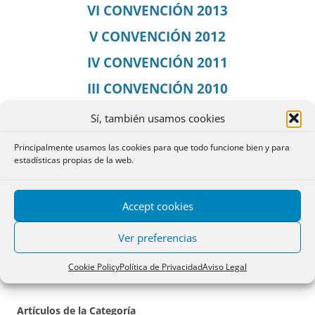
VI CONVENCIÓN 2013
V CONVENCIÓN 2012
IV CONVENCIÓN 2011
III CONVENCIÓN 2010
II CONVENCIÓN 2009
Sí, también usamos cookies
I CONVENCIÓN 2007
Principalmente usamos las cookies para que todo funcione bien y para
estadísticas propias de la web.
Con anterioridad, no celebrábamos reuniones
anuales, aunque hubo una reunión en Granada en
Accept cookies
2006 con seis miembros del equipo de redacción.
Ver preferencias
Cookie Policy
Política de Privacidad
Aviso Legal
Artículos de la Categoría