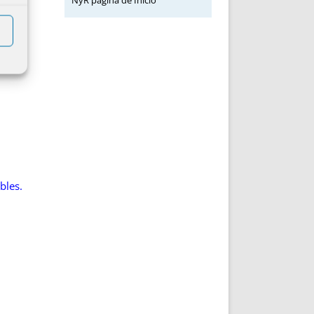
NyR página de Inicio
bles.