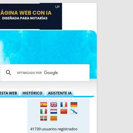
ESTA WEB
HISTÓRICO
ASISTENTE IA
A DGRN
QUÉ OFRECEMOS
 NIF
IDEARIO WEB
 LABORAL
QUIÉNES SOMOS
ÁBILES
HISTORIA
41739 usuarios registrados