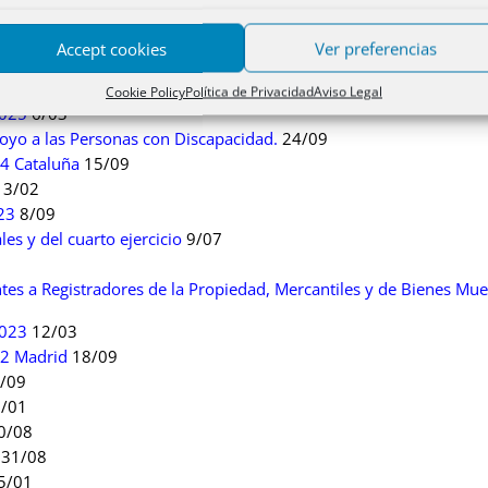
6-2027
14/02
26 Madrid
2/10
Accept cookies
Ver preferencias
/03
25
12/09
Cookie Policy
Política de Privacidad
Aviso Legal
2025
6/03
oyo a las Personas con Discapacidad.
24/09
24 Cataluña
15/09
3/02
23
8/09
es y del cuarto ejercicio
9/07
es a Registradores de la Propiedad, Mercantiles y de Bienes Mue
2023
12/03
22 Madrid
18/09
/09
/01
0/08
31/08
5/01