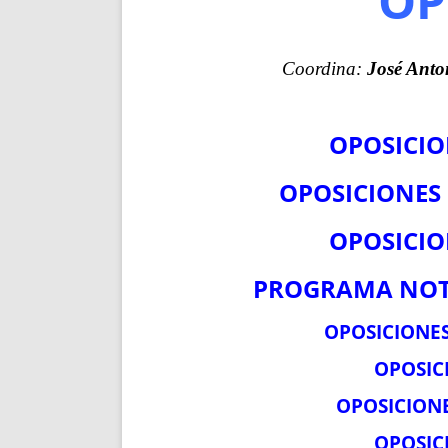
OP
ENRIQUECIDAS
TITULARES 
NO DESESPERES
CAT
A MANO
SUCESIONES 
Coordina:
José Anto
FUTURAS NORMAS
GEORREFE
ALQUILE
OPOSICIO
TRI
LH Y C
OPOSICIONES
¿SABIA
FRANCI
OPOSICIO
BÚSQUED
PROGRAMA NOT
OPOSICIONES
OPOSIC
OPOSICIONE
OPOSIC