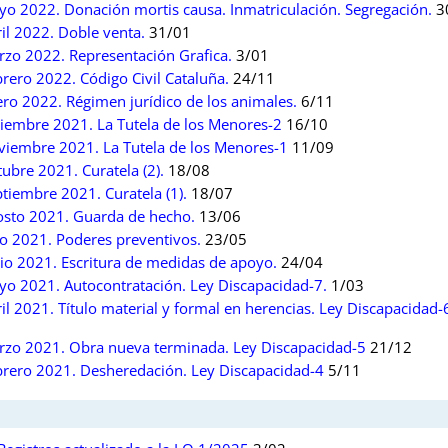
yo 2022. Donación mortis causa. Inmatriculación. Segregación.
3
il 2022. Doble venta.
31/01
rzo 2022. Representación Grafica.
3/01
rero 2022. Código Civil Cataluña.
24/11
ero 2022. Régimen jurídico de los animales.
6/11
ciembre 2021. La Tutela de los Menores-2
16/10
oviembre 2021. La Tutela de los Menores-1
11/09
ubre 2021. Curatela (2).
18/08
tiembre 2021. Curatela (1).
18/07
gosto 2021. Guarda de hecho.
13/06
io 2021. Poderes preventivos.
23/05
nio 2021. Escritura de medidas de apoyo.
24/04
yo 2021. Autocontratación. Ley Discapacidad-7.
1/03
il 2021. Título material y formal en herencias. Ley Discapacidad-
arzo 2021. Obra nueva terminada. Ley Discapacidad-5
21/12
ebrero 2021. Desheredación. Ley Discapacidad-4
5/11