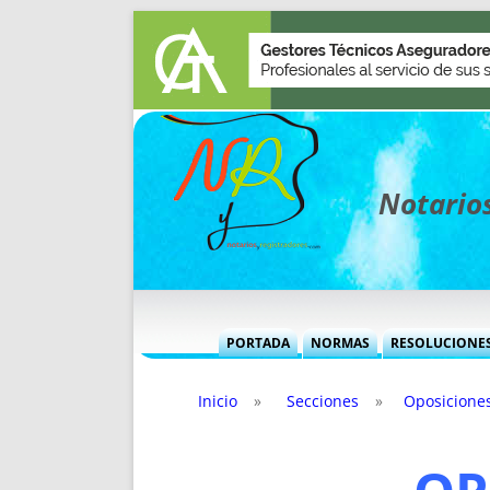
Notarios
PORTADA
NORMAS
RESOLUCIONE
MÁS USADAS (CUADRO)
INFORMES 
Inicio
»
Secciones
»
Oposicione
INFORMES MENSUALES
VOCES P
MÁS DESTACADAS
VOCES M
TITULARES DESDE 2002
TITULARES