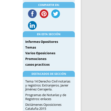
DE INICIO
PREMIO NYR
COMPARTIR EN:
VORITOS
CONVENCIONES ANUALES
A IRPF
NUEVA ETAPA
AS
POLÍTICA DE PRIVACIDAD
IJUELAS
AVISO LEGAL
POTECA
REPORTAR INCIDENCIA
EN ESTA SECCIÓN
PERES
LOGOTIPO
Informes Opositores
CES
ENTREVISTAS
Temas
Varios Oposiciones
SONRISA
Promociones
ENVÍA CORREO
casos practicos
CANALES DE VÍDEO
DESTACADOS DE SECCIÓN
Tema 14 Derecho Civil notarias
y registros: Extranjeros. Javier
Jiménez Cerrajería.
Programas de Notarías y de
Registros: enlaces
Dictámenes Oposiciones
Cataluña 2015