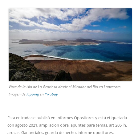
Vista de la isla de La Graciosa desde el Mirador del Río en Lanzarote.
Imagen de
lapping
en
Pixabay
Esta entrada se publicó en
Informes Opositores
y está etiquetada
con
agosto 2021
,
ampliacion obra
,
apuntes para temas
,
art 205 lh
,
arucas
,
Gananciales
,
guarda de hecho
,
informe opositores
,