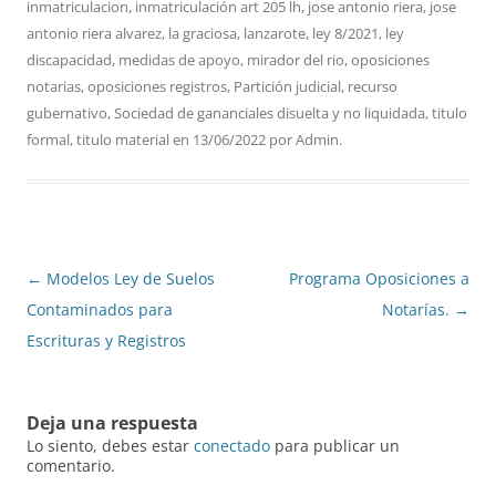
inmatriculacion
,
inmatriculación art 205 lh
,
jose antonio riera
,
jose
antonio riera alvarez
,
la graciosa
,
lanzarote
,
ley 8/2021
,
ley
discapacidad
,
medidas de apoyo
,
mirador del rio
,
oposiciones
notarias
,
oposiciones registros
,
Partición judicial
,
recurso
gubernativo
,
Sociedad de gananciales disuelta y no liquidada
,
titulo
formal
,
titulo material
en
13/06/2022
por
Admin
.
Navegación
←
Modelos Ley de Suelos
Programa Oposiciones a
de
Contaminados para
Notarías.
→
entradas
Escrituras y Registros
Deja una respuesta
Lo siento, debes estar
conectado
para publicar un
comentario.