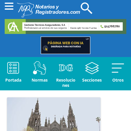
Portada
Normas
Resolucio
Secciones
Otros
nes