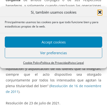
herederos, y solamente cuando concluyan las operaciones
liquidatorias, esta cuota sobre el todo cederá su lugar a las
Sí, también usamos cookies
titularidades singulares y concretas que a cada uno de
Principalmente usamos las cookies para que todo funcione bien y para
ellos se le adjudiquen en las operaciones liquidatorias”.
estadísticas propias de la web.
4 ¿
Para disponer de bienes singulares es imprescindible la
liquidación de la disuelta sociedad de gananciales
? NO.
Accept cookies
«Se puede disponer de bienes singulares y concretos
Ver preferencias
pertenecientes a una herencia –como los de una
Cookie Policy
Política de Privacidad
Aviso Legal
comunidad postganancial–, sin necesidad de previa
liquidación y adjudicación de los bienes que la integran,
siempre que el acto dispositivo sea otorgado
conjuntamente por todos los interesados que agotan la
plena titularidad del bien” (
Resolución de 16 de noviembre
de 2011
).
Resolución de 23 de julio de 2021.