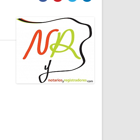
DE INICIO
PREMIO NYR
VORITOS
CONVENCIONES ANUALES
A IRPF
NUEVA ETAPA
AS
POLÍTICA DE PRIVACIDAD
IJUELAS
AVISO LEGAL
POTECA
REPORTAR INCIDENCIA
PERES
LOGOTIPO
CES
ENTREVISTAS
SONRISA
ENVÍA CORREO
CANALES DE VÍDEO