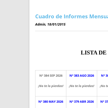
ENRIQUECIDAS
TITULARES 
NO DESESPERES
CAT
A MANO
SUCESIONES 
Cuadro de Informes Mensual
FUTURAS NORMAS
GEORREFE
Admin, 18/01/2015
ALQUILE
TRI
LH Y C
¿SABIA
LISTA D
FRANCI
BÚSQUED
Nº 384 SEP 2026
Nº 383 AGO 2026
Nº 3
¡No te lo pierdas!
¡No te lo pierdas!
¡No t
Nº 380 MAY 2026
Nº 379 ABR 2026
Nº 3