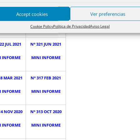
26 NOV 2021
Nº 325 OCT 2021
Accept cookies
Ver preferencias
e lo pierdas!
¡No te lo pierdas!
Cookie Policy
Política de Privacidad
Aviso Legal
22 JUL 2021
Nº 321 JUN 2021
I INFORME
MINI INFORME
18 MAR 2021
Nº 317 FEB 2021
I INFORME
MINI INFORME
14 NOV 2020
Nº 313 OCT 2020
I INFORME
MINI INFORME