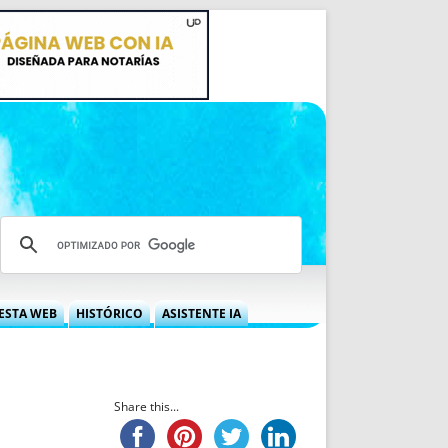
ESTA WEB
HISTÓRICO
ASISTENTE IA
A DGRN
QUÉ OFRECEMOS
 NIF
IDEARIO WEB
 LABORAL
QUIÉNES SOMOS
Share this...
ÁBILES
HISTORIA