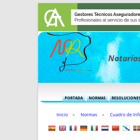
Notarios
PORTADA
NORMAS
RESOLUCIONE
MÁS USADAS (CUADRO)
INFORMES 
Inicio
»
Normas
»
Cuadro de Inf
INFORMES MENSUALES
VOCES P
MÁS DESTACADAS
VOCES M
TITULARES DESDE 2002
TITULARES