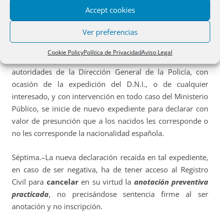
Accept cookies
principio de autoridad de cosa juzgada, por lo que es
posible
reiterar un expediente
sobre cuestión ya decidida
Ver preferencias
si las nuevas actuaciones tienen su fundamento en
hechos descubiertos posteriormente. Por eso cabe que,
Cookie Policy
Política de Privacidad
Aviso Legal
de oficio o por iniciativa del Ministerio Fiscal, o de las
autoridades de la Dirección General de la Policía, con
ocasión de la expedición del D.N.I., o de cualquier
interesado, y con intervención en todo caso del Ministerio
Público, se inicie de nuevo expediente para declarar con
valor de presunción que a los nacidos les corresponde o
no les corresponde la nacionalidad española.
Séptima.–La nueva declaración recaída en tal expediente,
en caso de ser negativa, ha de tener acceso al Registro
Civil para
cancelar
en su virtud la
anotación preventiva
practicada
, no precisándose sentencia firme al ser
anotación y no inscripción.