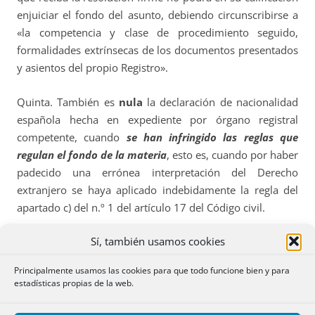
enjuiciar el fondo del asunto, debiendo circunscribirse a
«la competencia y clase de procedimiento seguido,
formalidades extrínsecas de los documentos presentados
y asientos del propio Registro».
Quinta. También es
nula
la declaración de nacionalidad
española hecha en expediente por órgano registral
competente, cuando
se han infringido las reglas que
regulan el fondo de la materia
, esto es, cuando por haber
padecido una errónea interpretación del Derecho
extranjero se haya aplicado indebidamente la regla del
apartado c) del n.º 1 del artículo 17 del Código civil.
Sí, también usamos cookies
Sexta. ¿Cómo
dejar sin efecto
la declaración con valor
de simple presunción, ya firme, y la anotación practicada?
Principalmente usamos las cookies para que todo funcione bien y para
Mientras subsista el interés público de conseguir la mayor
estadísticas propias de la web.
concordancia posible entre el Registro Civil y la realidad
extrarregistral, no juega en el ámbito del Registro Civil el