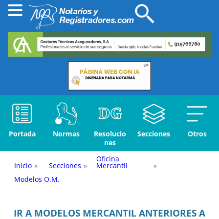
Portada
Normas
Resolucio
Secciones
Otros
nes
Oficina
Inicio
»
Secciones
»
Mercantíl
»
Modelos O.M.
IR A MODELOS MERCANTIL ANTERIORES A