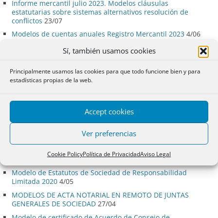
Informe mercantil julio 2023. Modelos cláusulas
estatutarias sobre sistemas alternativos resolución de
conflictos
23/07
Modelos de cuentas anuales Registro Mercantil 2023
4/06
Modelos de cuentas anuales Registro Mercantil 2022
7/07
Sí, también usamos cookies
Informe mercantil junio de 2022. Modelos de estatutos: de
asistencia telemática a la junta y de juntas exclusivamente
Principalmente usamos las cookies para que todo funcione bien y para
telemáticas.
21/06
estadísticas propias de la web.
Sociedades profesionales: Modelos de escritura y de
estatutos, Resoluciones y Trabajos.
27/03
Accept cookies
Informe Mercantil Marzo 2022. Modelo de estatutos de
sociedad profesional.
21/03
Ver preferencias
Modelos de cuentas anuales Registro Mercantil 2021
6/08
Modelo de Estatutos de Sociedad Anónima 2020 que
Cookie Policy
Política de Privacidad
Aviso Legal
incluyen cláusulas «telemáticas».
21/05
Modelo de Estatutos de Sociedad de Responsabilidad
Limitada 2020
4/05
MODELOS DE ACTA NOTARIAL EN REMOTO DE JUNTAS
GENERALES DE SOCIEDAD
27/04
Modelo de certificado de Acuerdo de Consejo de