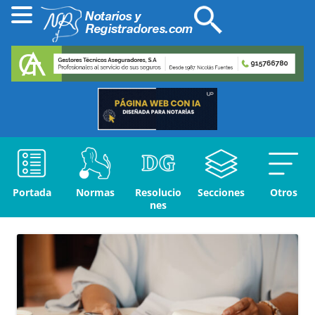
Portada
Normas
Resolucio
Secciones
Otros
nes