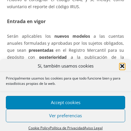
voluntario el reporte del código IRUS.
Entrada en vigor
Serán aplicables los
nuevos modelos
a las cuentas
anuales formuladas y aprobadas por los sujetos obligados,
que sean
presentadas
en el Registro Mercantil para su
depósito con
posterioridad
a la publicación de la
resolución en el BOE de 3 de junio de 2025.
Sí, también usamos cookies
Principalmente usamos las cookies para que todo funcione bien y para
Cuentas consolidadas
estadísticas propias de la web.
A los modelos de las cuentas consolidades se le aplican las
modificaciones que antes hemos visto para las cuentas
Accept cookies
normales y se les
añade
una nueva especificación para el
caso de que se utilice el
formato electrónico europeo
por
Ver preferencias
aplicar las normas internacionales de contabilidad
Cookie Policy
Política de Privacidad
Aviso Legal
NIC/NIIF, en cuyo caso deberán realizarlo mediante la