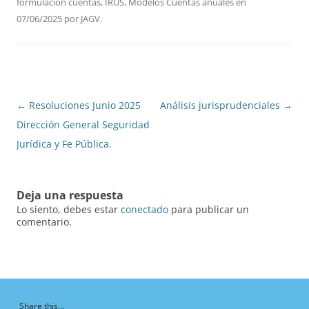
formulacion cuentas
,
IRUS
,
Modelos Cuentas anuales
en
07/06/2025
por
JAGV
.
Navegación
←
Resoluciones Junio 2025
Análisis jurisprudenciales
→
de
Dirección General Seguridad
entradas
Jurídica y Fe Pública.
Deja una respuesta
Lo siento, debes estar
conectado
para publicar un
comentario.
Share this...