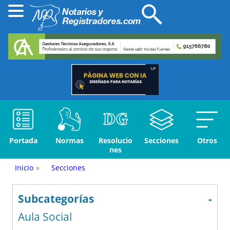
Portada
Normas
Resolucio
Secciones
Otros
nes
Inicio
»
Secciones
Subcategorías
-
Aula Social