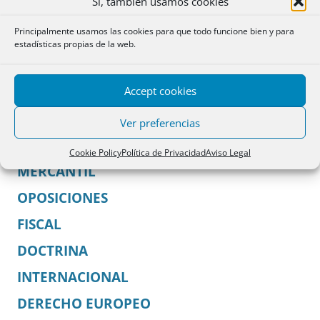
Sí, también usamos cookies
Principalmente usamos las cookies para que todo funcione bien y para
-oOo-
estadísticas propias de la web.
SECCIONES PRINCIPALES:
Accept cookies
OFICINA NOTARIAL
Ver preferencias
REGISTROS PROPIEDAD
Cookie Policy
Política de Privacidad
Aviso Legal
MERCANTIL
OPOSICIONES
FISCAL
DOCTRINA
INTERNACIONAL
DERECHO EUROPEO