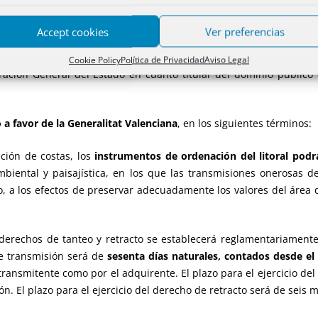
ificación
del litoral, en el marco de los principios, criterios básic
a Comunitat Valenciana.
Accept cookies
Ver preferencias
los usos y las actividades
que se desarrollan sobre el litoral, con
Cookie Policy
Política de Privacidad
Aviso Legal
tración General del Estado en cuanto titular del dominio público
 a favor de la Generalitat Valenciana
, en los siguientes términos:
ación de costas, los
instrumentos de ordenación del litoral podr
biental y paisajística, en los que las transmisiones onerosas de
to, a los efectos de preservar adecuadamente los valores del área
s derechos de tanteo y retracto se establecerá reglamentariament
de transmisión será de
sesenta días naturales, contados desde el 
transmitente como por el adquirente. El plazo para el ejercicio de
n. El plazo para el ejercicio del derecho de retracto será de seis 