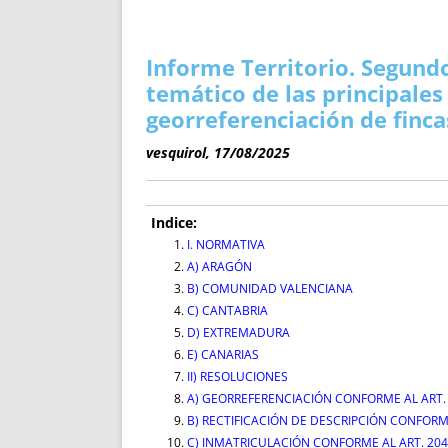
ENRIQUECIDAS
TITULARES 
NO DESESPERES
CAT
A MANO
SUCESIONES 
Informe Territorio. Segundo
FUTURAS NORMAS
GEORREFE
temático de las principales
ALQUILE
georreferenciación de finca
TRI
vesquirol, 17/08/2025
LH Y C
¿SABIA
FRANCI
Indice:
I. NORMATIVA
BÚSQUED
A) ARAGÓN
B) COMUNIDAD VALENCIANA
C) CANTABRIA
D) EXTREMADURA
E) CANARIAS
II) RESOLUCIONES
A) GEORREFERENCIACIÓN CONFORME AL ART. 
B) RECTIFICACIÓN DE DESCRIPCIÓN CONFORME
C) INMATRICULACIÓN CONFORME AL ART. 204