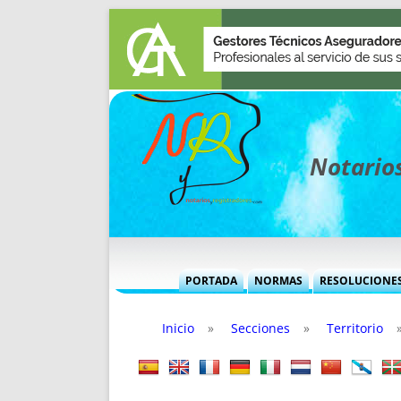
Notarios
PORTADA
NORMAS
RESOLUCIONE
MÁS USADAS (CUADRO)
INFORMES 
Inicio
»
Secciones
»
Territorio
INFORMES MENSUALES
VOCES P
MÁS DESTACADAS
VOCES M
TITULARES DESDE 2002
TITULARES