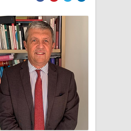
DE INICIO
PREMIO NYR
VORITOS
CONVENCIONES ANUALES
A IRPF
NUEVA ETAPA
AS
POLÍTICA DE PRIVACIDAD
IJUELAS
AVISO LEGAL
POTECA
REPORTAR INCIDENCIA
PERES
LOGOTIPO
CES
ENTREVISTAS
SONRISA
ENVÍA CORREO
CANALES DE VÍDEO