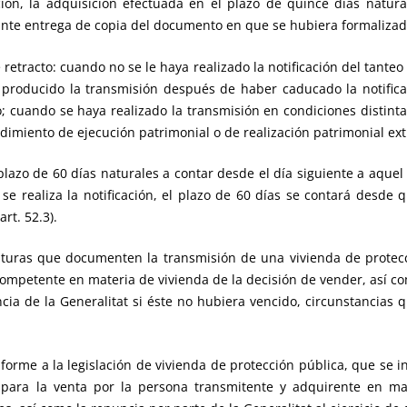
ión, la adquisición efectuada en el plazo de quince días natura
te entrega de copia del documento en que se hubiera formalizado 
 retracto: cuando no se le haya realizado la notificación del tant
a producido la transmisión después de haber caducado la notifica
o; cuando se haya realizado la transmisión en condiciones distinta
iento de ejecución patrimonial o de realización patrimonial extraj
l plazo de 60 días naturales a contar desde el día siguiente a aque
se realiza la notificación, el plazo de 60 días se contará desde 
rt. 52.3).
rituras que documenten la transmisión de una vivienda de protecc
a competente en materia de vivienda de la decisión de vender, así c
uncia de la Generalitat si éste no hubiera vencido, circunstancias
orme a la legislación de vivienda de protección pública, que se inc
 para la venta por la persona transmitente y adquirente en mat