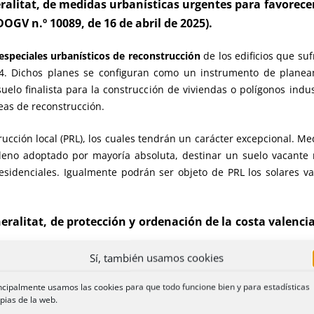
eralitat, de medidas urbanísticas urgentes para favorece
OGV n.º 10089, de 16 de abril de 2025).
especiales urbanísticos de reconstrucción
de los edificios que su
24. Dichos planes se configuran como un instrumento de planeami
suelo finalista para la construcción de viviendas o polígonos indus
reas de reconstrucción.
trucción local (PRL), los cuales tendrán un carácter excepcional. M
eno adoptado por mayoría absoluta, destinar un suelo vacante 
residenciales. Igualmente podrán ser objeto de PRL los solares 
neralitat, de protección y ordenación de la costa valenc
Sí, también usamos cookies
ión, ordenación y gestión integrada del litoral de la Comunitat 
ncipalmente usamos las cookies para que todo funcione bien y para estadísticas
ue incluye, entre otras medidas:
pias de la web.