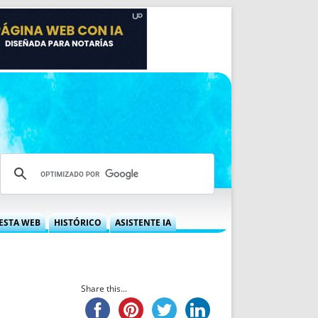
ESTA WEB
HISTÓRICO
ASISTENTE IA
A DGRN
QUÉ OFRECEMOS
 NIF
IDEARIO WEB
 LABORAL
QUIÉNES SOMOS
Share this...
ÁBILES
HISTORIA